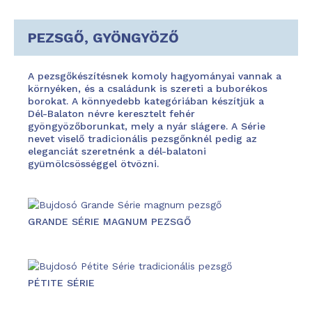
PEZSGŐ, GYÖNGYÖZŐ
A pezsgőkészítésnek komoly hagyományai vannak a
környéken, és a családunk is szereti a buborékos
borokat. A könnyedebb kategóriában készítjük a
Dél-Balaton névre keresztelt fehér
gyöngyözőborunkat, mely a nyár slágere. A Série
nevet viselő tradicionális pezsgőnknél pedig az
eleganciát szeretnénk a dél-balatoni
gyümölcsösséggel ötvözni.
GRANDE SÉRIE MAGNUM PEZSGŐ
PÉTITE SÉRIE