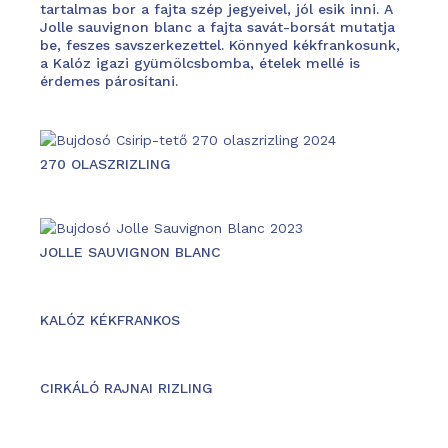
tartalmas bor a fajta szép jegyeivel, jól esik inni. A
Jolle sauvignon blanc a fajta savát-borsát mutatja
be, feszes savszerkezettel. Könnyed kékfrankosunk,
a Kalóz igazi gyümölcsbomba, ételek mellé is
érdemes párosítani.
270 OLASZRIZLING
JOLLE SAUVIGNON BLANC
KALÓZ KÉKFRANKOS
CIRKÁLÓ RAJNAI RIZLING