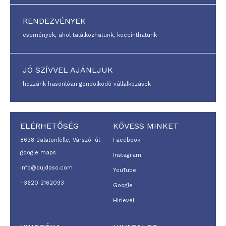
RENDEZVÉNYEK
események, ahol találkozhatunk, koccinthatunk
JÓ SZÍVVEL AJÁNLJUK
hozzánk hasonlóan gondolkodó vállalkozások
ELÉRHETŐSÉG
KÖVESS MINKET
8638 Balatonlelle, Várszói út
Facebook
google maps
Instagram
info@bujdoso.com
YouTube
+3620 2162093
Google
Hírlevél