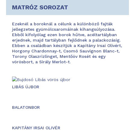
MATRÓZ SOROZAT
Ezeknél a boroknál a célunk a különböző fajták
jellegzetes gyümölcsaromáinak kihangsúlyozása.
Ebből kifolyólag ezen borok hűtve, acéltartályban
erjednek, majd tartályban fejlődnek a palackozásig.
Ebben a családban készítjük a Kapitány Irsai Olivért,
Horgony Chardonnay-t, Csomó Sauvignon Blanc-t,
Torony Olaszrizlinget, Mentőöv Rosét és egy
vörösbort, a Sirály Merlot-t.
LIBÁS ÚJBOR
BALATONBOR
KAPITÁNY IRSAI OLIVÉR