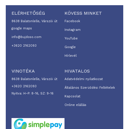
ELÉRHETŐSÉG
KÖVESS MINKET
8638 Balatonlelle, Várszói út
Facebook
google maps
Instagram
info@bujdoso.com
YouTube
+3620 2162093
Google
Hírlevél
VINOTÉKA
HIVATALOS
8638 Balatonlelle, Várszói út
Adatvédelmi nyilatkozat
+3620 2162093
Általános Szerződési Feltételek
Nyitva: H–P: 8-16, SZ: 9-16
Kapcsolat
Online elállás