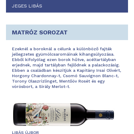
JEGES LIBÁS
MATRÓZ SOROZAT
Ezeknél a boroknál a célunk a különböző fajták
jellegzetes gyümölcsaromáinak kihangsúlyozása.
Ebből kifolyólag ezen borok hűtve, acéltartályban
erjednek, majd tartályban fejlődnek a palackozásig.
Ebben a családban készítjük a Kapitány Irsai Olivért,
Horgony Chardonnay-t, Csomó Sauvignon Blanc-t,
Torony Olaszrizlinget, Mentőöv Rosét és egy
vörösbort, a Sirály Merlot-t.
LIBÁS ÚJBOR