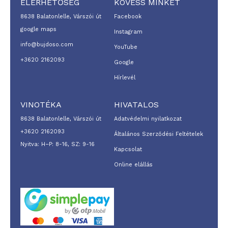
ELÉRHETŐSÉG
KÖVESS MINKET
8638 Balatonlelle, Várszói út
Facebook
google maps
Instagram
info@bujdoso.com
YouTube
+3620 2162093
Google
Hírlevél
VINOTÉKA
HIVATALOS
8638 Balatonlelle, Várszói út
Adatvédelmi nyilatkozat
+3620 2162093
Általános Szerződési Feltételek
Nyitva: H–P: 8-16, SZ: 9-16
Kapcsolat
Online elállás