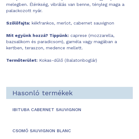
melegben. Élénkség, vibrálás van benne, tényleg maga a
palackozott nyár.
Szőlőfajta:
kékfrankos, merlot, cabernet sauvignon
Mit együnk hozzá? Tippünk:
caprese (mozzarella,
bazsalikom és paradicsom), garnéla vagy magában a
kertben, teraszon, medence mellett.
Termőterület:
Kokas-dűlő (Balatonboglár)
Hasonló termékek
IBITUBA CABERNET SAUVIGNON
CSOMÓ SAUVIGNON BLANC