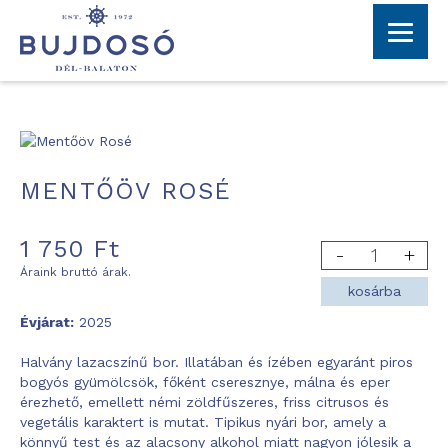
MENTŐÖV ROSÉ
1 750
Ft
Áraink bruttó árak.
kosárba
Évjárat:
2025
Halvány lazacszínű bor. Illatában és ízében egyaránt piros
bogyós gyümölcsök, főként cseresznye, málna és eper
érezhető, emellett némi zöldfűszeres, friss citrusos és
vegetális karaktert is mutat. Tipikus nyári bor, amely a
könnyű test és az alacsony alkohol miatt nagyon jólesik a