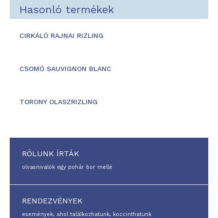
Hasonló termékek
CIRKÁLÓ RAJNAI RIZLING
CSOMÓ SAUVIGNON BLANC
TORONY OLASZRIZLING
RÓLUNK ÍRTÁK
olvasnivalók egy pohár bor mellé
RENDEZVÉNYEK
események, ahol találkozhatunk, koccinthatunk