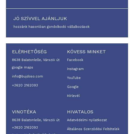
JÓ SZÍVVEL AJÁNLJUK
hozzánk hasonlóan gondolkodó vállalkozások
ELÉRHETŐSÉG
KÖVESS MINKET
8638 Balatonlelle, Várszói út
Facebook
google maps
Instagram
info@bujdoso.com
YouTube
+3620 2162093
Google
Hírlevél
VINOTÉKA
HIVATALOS
8638 Balatonlelle, Várszói út
Adatvédelmi nyilatkozat
+3620 2162093
Általános Szerződési Feltételek