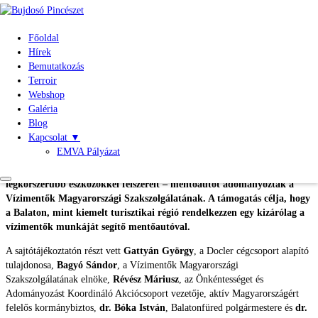
Főoldal
Hírek
Bemutatkozás
Terroir
Webshop
Új mentőautót kapott a Vízimentők
Galéria
Magyarországi Szakszolgálata
Blog
Kapcsolat
▼
2020. június 25-én, a balatonfüredi Vitorlás téren tartott
EMVA Pályázat
sajtótájékoztatót a Gattyán Alapítvány, valamint az Önkéntességet és
Adományozást Koordináló Akciócsoport, melynek keretében egy – a
legkorszerűbb eszközökkel felszerelt – mentőautót adományoztak a
Vízimentők Magyarországi Szakszolgálatának. A támogatás célja, hogy
a Balaton, mint kiemelt turisztikai régió rendelkezzen egy kizárólag a
vízimentők munkáját segítő mentőautóval.
A sajtótájékoztatón részt vett
Gattyán György
, a Docler cégcsoport alapító
tulajdonosa,
Bagyó Sándor
, a Vízimentők Magyarországi
Szakszolgálatának elnöke,
Révész Máriusz
, az Önkéntességet és
Adományozást Koordináló Akciócsoport vezetője, aktív Magyarországért
felelős kormánybiztos,
dr. Bóka István
, Balatonfüred polgármestere és
dr.