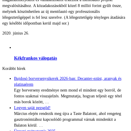
megvalósításához. A közadakozásokból közel 8 millió forint gyűlt össze,
melynek köszönhetően az új mentőautó egy professzionális
lélegeztetőgéppel is fel lesz szerelve. (A lélegeztetőgép tényleges átadására
egy későbbi időpontban kerül majd sor.)
2020. június 26.
Kékfrankos válogatás
Korábbi hírek
Bujdosó borversenysikerek 2026-ban: Decanter-ezüst, aranyak és
platinaérem
Egy borverseny eredménye nem mond el mindent egy borról, de
fontos szakmai visszajelzés. Megmutatja, hogyan teljesít egy tétel
más borok között,
…
Legyen saját pezsgőd!
Március elején rendezik meg újra a Taste Balatont, ahol rengeteg
gasztronómiához kapcsolódó programmal várnak mindenkit a
Balaton körül.
…