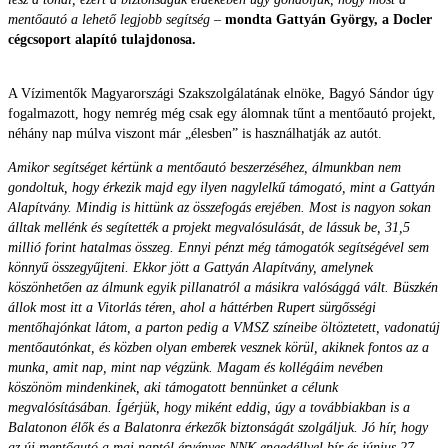
mentőautó a lehető legjobb segítség
–
mondta Gattyán György, a Docler
cégcsoport alapító tulajdonosa.
A Vízimentők Magyarországi Szakszolgálatának elnöke, Bagyó Sándor úgy
fogalmazott, hogy nemrég még csak egy álomnak tűnt a mentőautó projekt,
néhány nap múlva viszont már „élesben” is használhatják az autót.
Amikor segítséget kértünk a mentőautó beszerzéséhez, álmunkban nem
gondoltuk, hogy érkezik majd egy ilyen nagylelkű támogató, mint a Gattyán
Alapítvány. Mindig is hittünk az összefogás erejében. Most is nagyon sokan
álltak mellénk és segítették a projekt megvalósulását, de lássuk be, 31,5
millió forint hatalmas összeg. Ennyi pénzt még támogatók segítségével sem
könnyű összegyűjteni. Ekkor jött a Gattyán Alapítvány, amelynek
köszönhetően az álmunk egyik pillanatról a másikra valósággá vált. Büszkén
állok most itt a Vitorlás téren, ahol a háttérben Rupert sürgősségi
mentőhajónkat látom, a parton pedig a VMSZ színeibe öltöztetett, vadonatúj
mentőautónkat, és közben olyan emberek vesznek körül, akiknek fontos az a
munka, amit nap, mint nap végzünk. Magam és kollégáim nevében
köszönöm mindenkinek, aki támogatott bennünket a célunk
megvalósításában. Ígérjük, hogy miként eddig, úgy a továbbiakban is a
Balatonon élők és a Balatonra érkezők biztonságát szolgáljuk. Jó hír, hogy
az új mentőautó a mai naptól érvényes NNK engedéllyel bír és június 27.