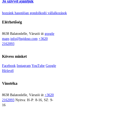
Jó szívvel ajánljuk
hozzánk hasonlóan gondolkodó vállalkozások
Elérhetőség
8638 Balatonlelle, Várszói út
google
maps
info@bujdoso.com
+3620
2162093
Kövess minket
Facebook
Instagram
YouTube
Google
Hírlevél
Vinotéka
8638 Balatonlelle, Várszói út
+3620
2162093
Nyitva: H–P: 8-16, SZ: 9-
16