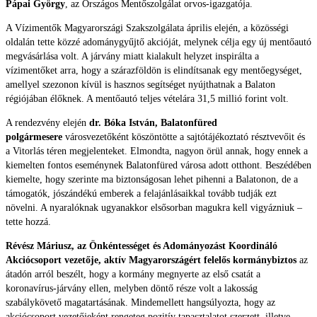
Pápai György
, az Országos Mentőszolgálat orvos-igazgatója.
A Vízimentők Magyarországi Szakszolgálata április elején, a közösségi
oldalán tette közzé adománygyűjtő akcióját, melynek célja egy új mentőautó
megvásárlása volt. A járvány miatt kialakult helyzet inspirálta a
vízimentőket arra, hogy a szárazföldön is elindítsanak egy mentőegységet,
amellyel szezonon kívül is hasznos segítséget nyújthatnak a Balaton
régiójában élőknek. A mentőautó teljes vételára 31,5 millió forint volt.
A rendezvény elején
dr. Bóka István, Balatonfüred
polgármesere
városvezetőként köszöntötte a sajtótájékoztató résztvevőit és
a Vitorlás téren megjelenteket. Elmondta, nagyon örül annak, hogy ennek a
kiemelten fontos eseménynek Balatonfüred városa adott otthont. Beszédében
kiemelte, hogy szerinte ma biztonságosan lehet pihenni a Balatonon, de a
támogatók, jószándékú emberek a felajánlásaikkal tovább tudják ezt
növelni. A nyaralóknak ugyanakkor elsősorban magukra kell vigyázniuk –
tette hozzá.
Révész Máriusz, az Önkéntességet és Adományozást Koordináló
Akciócsoport vezetője, aktív Magyarországért felelős kormánybiztos
az
átadón arról beszélt, hogy a kormány megnyerte az első csatát a
koronavírus-járvány ellen, melyben döntő része volt a lakosság
szabálykövető magatartásának. Mindemellett hangsúlyozta, hogy az
akciócsoport vezetőjeként rengeteg pozitív tapasztalatot szerzett, illetve