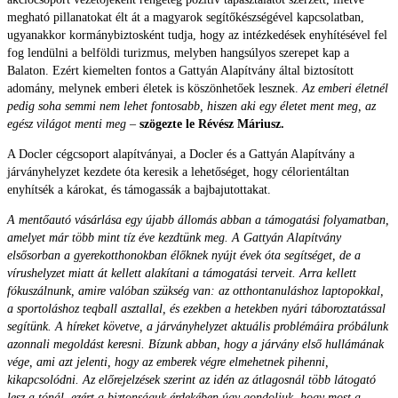
megható pillanatokat élt át a magyarok segítőkészségével kapcsolatban,
ugyanakkor kormánybiztosként tudja, hogy az intézkedések enyhítésével fel
fog lendülni a belföldi turizmus, melyben hangsúlyos szerepet kap a
Balaton. Ezért kiemelten fontos a Gattyán Alapítvány által biztosított
adomány, melynek emberi életek is köszönhetőek lesznek.
Az emberi életnél
pedig soha semmi nem lehet fontosabb, hiszen aki egy életet ment meg, az
egész világot menti meg
–
szögezte le Révész Máriusz.
A Docler cégcsoport alapítványai, a Docler és a Gattyán Alapítvány a
járványhelyzet kezdete óta keresik a lehetőséget, hogy célorientáltan
enyhítsék a károkat, és támogassák a bajbajutottakat.
A mentőautó vásárlása egy újabb állomás abban a támogatási folyamatban,
amelyet már több mint tíz éve kezdtünk meg. A Gattyán Alapítvány
elsősorban a gyerekotthonokban élőknek nyújt évek óta segítséget, de a
vírushelyzet miatt át kellett alakítani a támogatási terveit. Arra kellett
fókuszálnunk, amire valóban szükség van: az otthontanuláshoz laptopokkal,
a sportoláshoz teqball asztallal, és ezekben a hetekben nyári táboroztatással
segítünk. A híreket követve, a járványhelyzet aktuális problémáira próbálunk
azonnali megoldást keresni. Bízunk abban, hogy a járvány első hullámának
vége, ami azt jelenti, hogy az emberek végre elmehetnek pihenni,
kikapcsolódni. Az előrejelzések szerint az idén az átlagosnál több látogató
lesz a tónál, ezért a biztonságuk érdekében úgy gondoljuk, hogy most a