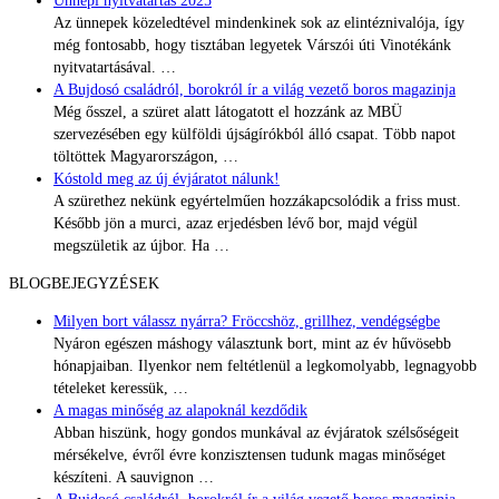
Ünnepi nyitvatartás 2025
Az ünnepek közeledtével mindenkinek sok az elintéznivalója, így
még fontosabb, hogy tisztában legyetek Várszói úti Vinotékánk
nyitvatartásával.
…
A Bujdosó családról, borokról ír a világ vezető boros magazinja
Még ősszel, a szüret alatt látogatott el hozzánk az MBÜ
szervezésében egy külföldi újságírókból álló csapat. Több napot
töltöttek Magyarországon,
…
Kóstold meg az új évjáratot nálunk!
A szürethez nekünk egyértelműen hozzákapcsolódik a friss must.
Később jön a murci, azaz erjedésben lévő bor, majd végül
megszületik az újbor. Ha
…
BLOGBEJEGYZÉSEK
Milyen bort válassz nyárra? Fröccshöz, grillhez, vendégségbe
Nyáron egészen máshogy választunk bort, mint az év hűvösebb
hónapjaiban. Ilyenkor nem feltétlenül a legkomolyabb, legnagyobb
tételeket keressük,
…
A magas minőség az alapoknál kezdődik
Abban hiszünk, hogy gondos munkával az évjáratok szélsőségeit
mérsékelve, évről évre konzisztensen tudunk magas minőséget
készíteni. A sauvignon
…