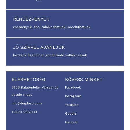
RENDEZVÉNYEK
események, ahol találkozhatunk, koccinthatunk
JÓ SZÍVVEL AJÁNLJUK
hozzánk hasonlóan gondolkodó vállalkozások
ELÉRHETŐSÉG
KÖVESS MINKET
8638 Balatonlelle, Várszói út
Facebook
google maps
Instagram
info@bujdoso.com
YouTube
+3620 2162093
Google
Hírlevél