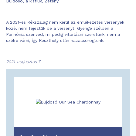
Bujdosó, a kisfiuk, Zétény.
A 2021-es Kékszalag nem kerül az emlékezetes versenyek
közé, nem fejeztük be a versenyt. Gyenge szélben a
Pannónia szenved, mi pedig vitorlázni szeretünk, nem a
szélre várni, így Keszthely után hazacsorogtunk.
2021. augusztus 7.