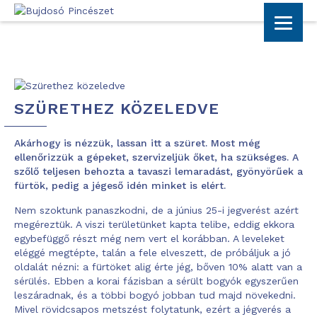
SZÜRETHEZ KÖZELEDVE
Akárhogy is nézzük, lassan itt a szüret. Most még
ellenőrizzük a gépeket, szervizeljük őket, ha szükséges. A
szőlő teljesen behozta a tavaszi lemaradást, gyönyörűek a
fürtök, pedig a jégeső idén minket is elért.
Nem szoktunk panaszkodni, de a június 25-i jegverést azért
megéreztük. A viszi területünket kapta telibe, eddig ekkora
egybefüggő részt még nem vert el korábban. A leveleket
eléggé megtépte, talán a fele elveszett, de próbáljuk a jó
oldalát nézni: a fürtöket alig érte jég, bőven 10% alatt van a
sérülés. Ebben a korai fázisban a sérült bogyók egyszerűen
leszáradnak, és a többi bogyó jobban tud majd növekedni.
Mivel rövidcsapos metszést folytatunk, ezért a jégverés a