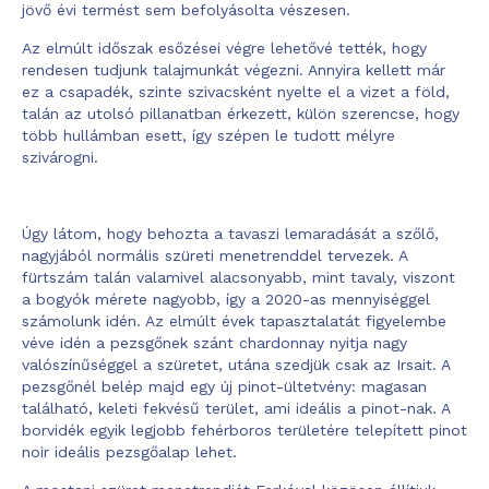
jövő évi termést sem befolyásolta vészesen.
Az elmúlt időszak esőzései végre lehetővé tették, hogy
rendesen tudjunk talajmunkát végezni. Annyira kellett már
ez a csapadék, szinte szivacsként nyelte el a vizet a föld,
talán az utolsó pillanatban érkezett, külön szerencse, hogy
több hullámban esett, így szépen le tudott mélyre
szivárogni.
Úgy látom, hogy behozta a tavaszi lemaradását a szőlő,
nagyjából normális szüreti menetrenddel tervezek. A
fürtszám talán valamivel alacsonyabb, mint tavaly, viszont
a bogyók mérete nagyobb, így a 2020-as mennyiséggel
számolunk idén. Az elmúlt évek tapasztalatát figyelembe
véve idén a pezsgőnek szánt chardonnay nyitja nagy
valószínűséggel a szüretet, utána szedjük csak az Irsait. A
pezsgőnél belép majd egy új pinot-ültetvény: magasan
található, keleti fekvésű terület, ami ideális a pinot-nak. A
borvidék egyik legjobb fehérboros területére telepített pinot
noir ideális pezsgőalap lehet.