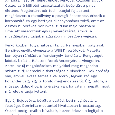
A mostani szüret menetrendjét Ferkóval közösen állítjuk
össze, az ő külföldi tapasztalatait beépítjük a pince
életébe. Megléptünk pár technológiai fejlesztést,
megérkezett a rázóállvány a pezsgőkészítéshez, érkezik a
koronazáró és egy hatfejes ellennyomásos töltő, amit az
összes buborékos borunknál tudunk majd használni.
Emellett vásároltunk egy új keverőszárat, amivel a
mustülepítést tudjuk magasabb minőségben végezni.
Ferkó közben folyamatosan tanul. Nemrégiben bátyjával,
Bendivel együtt elvégezte a WSET felsőfokot. Mellette
komolyan ráfeküdt a francianyelv-tanulásra. Rengeteget
kóstol, bírált a Balatoni Borok Versenyén, a Vinagorán.
Keresi az új megoldásokat, melyekkel még magasabb
szintre tudjuk emelni a tisztaságot a pincében. Sok apróság
van, amivel levesz terhet a vállamról, legyen szó egy
hollander vagy egy új tömlő megrendeléséről. Úgy látom, a
műszaki dolgokhoz is jó érzéke van, ha valami megáll, most
már életre tudja kelteni.
Egy új Bujdosóval bővült a család: Levi megnősült, a
felesége, Dominika mostantól hivatalosan is családtag.
Ősszel pedig tovább bővülünk, hiszen érkezik a legifjabb