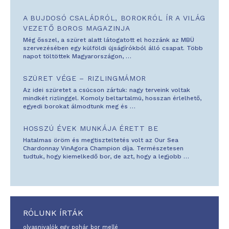
A BUJDOSÓ CSALÁDRÓL, BOROKRÓL ÍR A VILÁG
VEZETŐ BOROS MAGAZINJA
Még ősszel, a szüret alatt látogatott el hozzánk az MBÜ
szervezésében egy külföldi újságírókból álló csapat. Több
napot töltöttek Magyarországon,
…
SZÜRET VÉGE – RIZLINGMÁMOR
Az idei szüretet a csúcson zártuk: nagy terveink voltak
mindkét rizlinggel. Komoly beltartalmú, hosszan érlelhető,
egyedi borokat álmodtunk meg és
…
HOSSZÚ ÉVEK MUNKÁJA ÉRETT BE
Hatalmas öröm és megtiszteltetés volt az Our Sea
Chardonnay VinAgora Champion díja. Természetesen
tudtuk, hogy kiemelkedő bor, de azt, hogy a legjobb
…
RÓLUNK ÍRTÁK
olvasnivalók egy pohár bor mellé