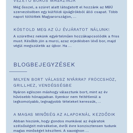
VEZETŐ BOROS MAGAZINJA
Még ősszel, a szüret alatt látogatott el hozzánk az MBÜ
szervezésében egy külföldi újságírókból álló csapat. Több
napot töltöttek Magyarországon,
…
KÓSTOLD MEG AZ ÚJ ÉVJÁRATOT NÁLUNK!
A szürethez nekünk egyértelműen hozzákapcsolódik a friss
must. Később jön a murci, azaz erjedésben lévő bor, majd
végül megszületik az újbor. Ha
…
BLOGBEJEGYZÉSEK
MILYEN BORT VÁLASSZ NYÁRRA? FRÖCCSHÖZ,
GRILLHEZ, VENDÉGSÉGBE
Nyáron egészen máshogy választunk bort, mint az év
hűvösebb hónapjaiban. Ilyenkor nem feltétlenül a
legkomolyabb, legnagyobb tételeket keressük,
…
A MAGAS MINŐSÉG AZ ALAPOKNÁL KEZDŐDIK
Abban hiszünk, hogy gondos munkával az évjáratok
szélsőségeit mérsékelve, évről évre konzisztensen tudunk
magas minőséget készíteni. A sauvignon
…