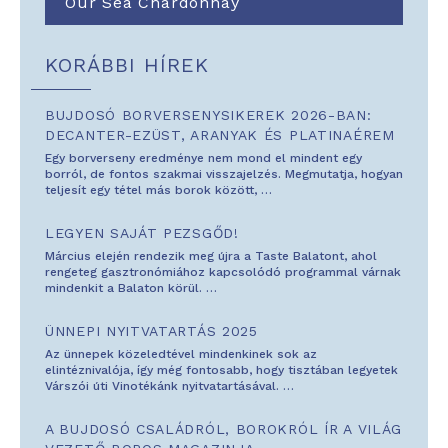
Our Sea Chardonnay
KORÁBBI HÍREK
BUJDOSÓ BORVERSENYSIKEREK 2026-BAN:
DECANTER-EZÜST, ARANYAK ÉS PLATINAÉREM
Egy borverseny eredménye nem mond el mindent egy
borról, de fontos szakmai visszajelzés. Megmutatja, hogyan
teljesít egy tétel más borok között,
…
LEGYEN SAJÁT PEZSGŐD!
Március elején rendezik meg újra a Taste Balatont, ahol
rengeteg gasztronómiához kapcsolódó programmal várnak
mindenkit a Balaton körül.
…
ÜNNEPI NYITVATARTÁS 2025
Az ünnepek közeledtével mindenkinek sok az
elintéznivalója, így még fontosabb, hogy tisztában legyetek
Várszói úti Vinotékánk nyitvatartásával.
…
A BUJDOSÓ CSALÁDRÓL, BOROKRÓL ÍR A VILÁG