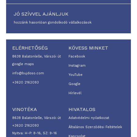
JÓ SZÍVVEL AJÁNLJUK
hozzánk hasonlóan gondolkodó vállalkozások
ELÉRHETŐSÉG
KÖVESS MINKET
8638 Balatonlelle, Várszói út
Facebook
google maps
Instagram
info@bujdoso.com
YouTube
+3620 2162093
Google
Hírlevél
VINOTÉKA
HIVATALOS
8638 Balatonlelle, Várszói út
Adatvédelmi nyilatkozat
+3620 2162093
Általános Szerződési Feltételek
Nyitva: H–P: 8-16, SZ: 9-16
Kapcsolat