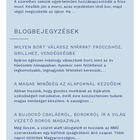
A szürethez nekünk egyértelműen hozzákapcsolódik a friss
must. Később jön a murci, azaz erjedésben lévő bor, majd
végül megszületik az újbor. Ha
…
BLOGBEJEGYZÉSEK
MILYEN BORT VÁLASSZ NYÁRRA? FRÖCCSHÖZ,
GRILLHEZ, VENDÉGSÉGBE
Nyáron egészen máshogy választunk bort, mint az év
hűvösebb hónapjaiban. Ilyenkor nem feltétlenül a
legkomolyabb, legnagyobb tételeket keressük,
…
A MAGAS MINŐSÉG AZ ALAPOKNÁL KEZDŐDIK
Abban hiszünk, hogy gondos munkával az évjáratok
szélsőségeit mérsékelve, évről évre konzisztensen tudunk
magas minőséget készíteni. A sauvignon
…
A BUJDOSÓ CSALÁDRÓL, BOROKRÓL ÍR A VILÁG
VEZETŐ BOROS MAGAZINJA
Még ősszel, a szüret alatt látogatott el hozzánk az MBÜ
szervezésében egy külföldi újságírókból álló csapat. Több
napot töltöttek Magyarországon,
…