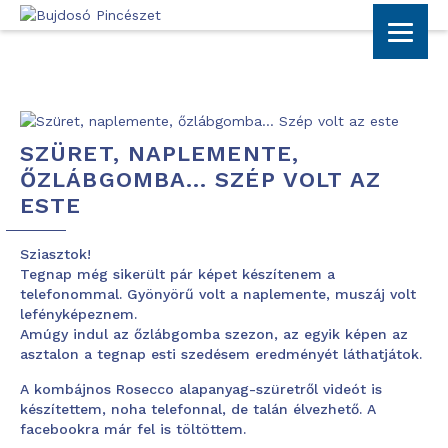
SZÜRET, NAPLEMENTE,
ŐZLÁBGOMBA… SZÉP VOLT AZ
ESTE
Sziasztok!
Tegnap még sikerült pár képet készítenem a
telefonommal. Gyönyörű volt a naplemente, muszáj volt
lefényképeznem.
Amúgy indul az őzlábgomba szezon, az egyik képen az
asztalon a tegnap esti szedésem eredményét láthatjátok.
A kombájnos Rosecco alapanyag-szüretről videót is
készítettem, noha telefonnal, de talán élvezhető. A
facebookra
már fel is töltöttem.