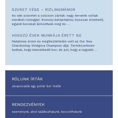
SZÜRET VÉGE – RIZLINGMÁMOR
Az idei szüretet a csúcson zártuk: nagy terveink voltak
mindkét rizlinggel. Komoly beltartalmú, hosszan érlelhető,
egyedi borokat álmodtunk meg és
…
HOSSZÚ ÉVEK MUNKÁJA ÉRETT BE
Hatalmas öröm és megtiszteltetés volt az Our Sea
Chardonnay VinAgora Champion díja. Természetesen
tudtuk, hogy kiemelkedő bor, de azt, hogy a legjobb
…
RÓLUNK ÍRTÁK
olvasnivalók egy pohár bor mellé
RENDEZVÉNYEK
események, ahol találkozhatunk, koccinthatunk