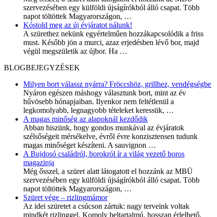
szervezésében egy külföldi újságírókból álló csapat. Több
napot töltöttek Magyarországon,
…
Kóstold meg az új évjáratot nálunk!
A szürethez nekünk egyértelműen hozzákapcsolódik a friss
must. Később jön a murci, azaz erjedésben lévő bor, majd
végül megszületik az újbor. Ha
…
BLOGBEJEGYZÉSEK
Milyen bort válassz nyárra? Fröccshöz, grillhez, vendégségbe
Nyáron egészen máshogy választunk bort, mint az év
hűvösebb hónapjaiban. Ilyenkor nem feltétlenül a
legkomolyabb, legnagyobb tételeket keressük,
…
A magas minőség az alapoknál kezdődik
Abban hiszünk, hogy gondos munkával az évjáratok
szélsőségeit mérsékelve, évről évre konzisztensen tudunk
magas minőséget készíteni. A sauvignon
…
A Bujdosó családról, borokról ír a világ vezető boros
magazinja
Még ősszel, a szüret alatt látogatott el hozzánk az MBÜ
szervezésében egy külföldi újságírókból álló csapat. Több
napot töltöttek Magyarországon,
…
Szüret vége – rizlingmámor
Az idei szüretet a csúcson zártuk: nagy terveink voltak
mindkét rizlinggel. Komoly beltartalmú, hosszan érlelhető,