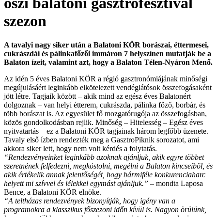
őszi balatoni gasztrofesztivál
szezon
A tavalyi nagy siker után a Balatoni KÖR borászai, éttermesei,
cukrászdái és pálinkafőzői immáron 7 helyszínen mutatják be a
Balaton ízeit, valamint azt, hogy a Balaton Télen-Nyáron Menő.
Az idén 5 éves Balatoni KÖR a régió gasztronómiájának minőségi
megújulásáért leginkább elkötelezett vendéglátósok összefogásaként
jött létre. Tagjaik között – akik mind az egész éves Balatonért
dolgoznak – van helyi étterem, cukrászda, pálinka főző, borbár, és
több borászat is. Az egyesület fő mozgatórugója az összefogásban,
közös gondolkodásban rejlik. Minőség – Hitelesség – Egész éves
nyitvatartás – ez a Balatoni KÖR tagjainak három legfőbb üzenete.
Tavaly első ízben rendezték meg a GasztroPiknik sorozatot, ami
akkora siker lett, hogy nem volt kérdés a folytatás.
“Rendezvényeinket leginkább azoknak ajánljuk, akik egyre többet
szeretnének felfedezni, megkóstolni, megélni a Balaton kincseiből, és
akik értékelik annak jelentőségét, hogy bármiféle konkurenciaharc
helyett mi szívvel és lélekkel egymást ajánljuk.”
– mondta Laposa
Bence, a Balatoni KÖR elnöke.
“A teltházas rendezvények bizonyítják, hogy igény van a
programokra a klasszikus főszezoni időn kívül is. Nagyon örülünk,