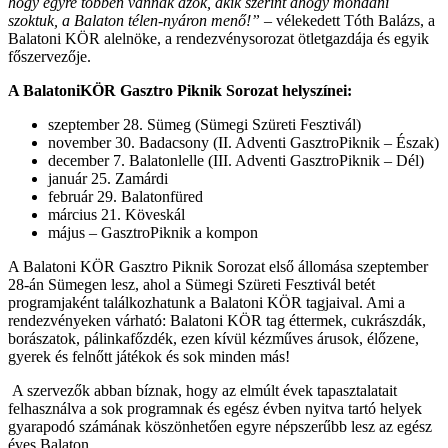
hogy egyre többen vannak azok, akik szerint ahogy mondani
szoktuk, a Balaton télen-nyáron menő!”
– vélekedett
Tóth Balázs, a
Balatoni KÖR alelnöke, a rendezvénysorozat ötletgazdája és egyik
főszervezője.
A BalatoniKÖR Gasztro Piknik Sorozat helyszínei:
szeptember 28. Sümeg (Sümegi Szüreti Fesztivál)
november 30. Badacsony (II. Adventi GasztroPiknik – Észak)
december 7. Balatonlelle (III. Adventi GasztroPiknik – Dél)
január 25. Zamárdi
február 29. Balatonfüred
március 21. Köveskál
május – GasztroPiknik a kompon
A Balatoni KÖR Gasztro Piknik Sorozat első állomása szeptember
28-án Sümegen lesz, ahol a Sümegi Szüreti Fesztivál betét
programjaként találkozhatunk a Balatoni KÖR tagjaival.
Ami a
rendezvényeken várható: Balatoni KÖR tag éttermek, cukrászdák,
borászatok, pálinkafőzdék, ezen kívül kézműves árusok, élőzene,
gyerek és felnőtt játékok és sok minden más!
A szervezők abban bíznak, hogy az elmúlt évek tapasztalatait
felhasználva a sok programnak és egész évben nyitva tartó helyek
gyarapodó számának köszönhetően egyre népszerűbb lesz az egész
éves Balaton.