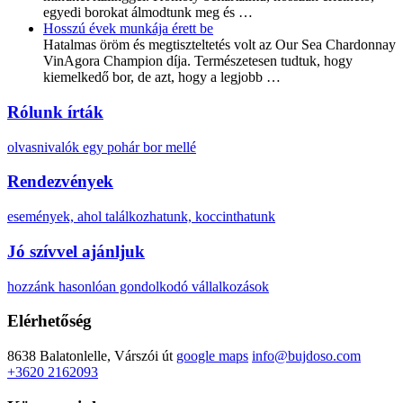
egyedi borokat álmodtunk meg és
…
Hosszú évek munkája érett be
Hatalmas öröm és megtiszteltetés volt az Our Sea Chardonnay
VinAgora Champion díja. Természetesen tudtuk, hogy
kiemelkedő bor, de azt, hogy a legjobb
…
Rólunk írták
olvasnivalók egy pohár bor mellé
Rendezvények
események, ahol találkozhatunk, koccinthatunk
Jó szívvel ajánljuk
hozzánk hasonlóan gondolkodó vállalkozások
Elérhetőség
8638 Balatonlelle, Várszói út
google maps
info@bujdoso.com
+3620 2162093