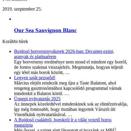
2019. szeptember 25.
Our Sea Sauvignon Blanc
Korábbi hírek
Bujdosó borversenysikerek 2026-ban: Decanter-ezüst,
aranyak és platinaérem
Egy borverseny eredménye nem mond el mindent egy borról,
de fontos szakmai visszajelzés. Megmutatja, hogyan teljesít
egy tétel más borok között,
…
Legyen saját pezsgőd!
Március elején rendezik meg újra a Taste Balatont, ahol
rengeteg gasztronómiához kapcsolódó programmal várnak
mindenkit a Balaton körül.
…
Ünnepi nyitvatartás 2025
Az ünnepek közeledtével mindenkinek sok az elintéznivalója,
így még fontosabb, hogy tisztában legyetek Várszói úti
Vinotékánk nyitvatartásával.
…
A Bujdosó családról, borokról ír a világ vezető boros
magazinja
Még ősszel, a szüret alatt látogatott el hozzánk az MBÜ