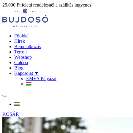
25.000 Ft feletti rendelésnél a szállítás ingyenes!
Főoldal
Hírek
Bemutatkozás
Terroir
Webshop
Galéria
Blog
Kapcsolat
▼
EMVA Pályázat
KOSÁR