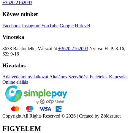
+3620 2162093
Kövess minket
Facebook
Instagram
YouTube
Google
Hírlevél
Vinotéka
8638 Balatonlelle, Várszói út
+3620 2162093
Nyitva: H–P: 8-16,
SZ: 9-16
Hivatalos
Adatvédelmi nyilatkozat
Általános Szerződési Feltételek
Kapcsolat
Online elállás
Copyright All Rights Reserved © 2026 | Created by Zöldszüret
FIGYELEM