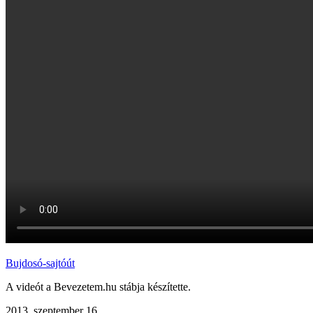
Bujdosó-sajtóút
A videót a Bevezetem.hu stábja készítette.
2013. szeptember 16.