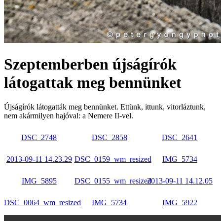
Szeptemberben újságírók
látogattak meg bennünket
Újságírók látogatták meg bennünket. Ettünk, ittunk, vitorláztunk,
nem akármilyen hajóval: a Nemere II-vel.
DSC_2748
DSC_2858
DSC_2641
2013-09-11 14.23.29
DSC_0159_wm_resized
IMG_5734
IMG_5895
DSC_0155_wm_resized
2013-09-11 14.12.05
DSC_0064_wm_resized
IMG_5734
IMG_5922