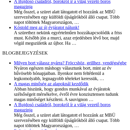
A Bujdosó családról, borokról ír a világ vezető boros
magazinja
Még ősszel, a szüret alatt látogatott el hozzánk az MBÜ
szervezésében egy külföldi újságírókból álló csapat. Több
napot töltöttek Magyarországon,
…
Kóstold meg az új évjáratot nálunk!
A szürethez nekünk egyértelműen hozzákapcsolódik a friss
must. Később jön a murci, azaz erjedésben lévő bor, majd
végül megszületik az újbor. Ha
…
BLOGBEJEGYZÉSEK
Milyen bort válassz nyárra? Fröccshöz, grillhez, vendégségbe
Nyáron egészen máshogy választunk bort, mint az év
hűvösebb hónapjaiban. Ilyenkor nem feltétlenül a
legkomolyabb, legnagyobb tételeket keressük,
…
A magas minőség az alapoknál kezdődik
Abban hiszünk, hogy gondos munkával az évjáratok
szélsőségeit mérsékelve, évről évre konzisztensen tudunk
magas minőséget készíteni. A sauvignon
…
A Bujdosó családról, borokról ír a világ vezető boros
magazinja
Még ősszel, a szüret alatt látogatott el hozzánk az MBÜ
szervezésében egy külföldi újságírókból álló csapat. Több
napot töltöttek Magyarországon,
…