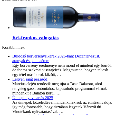
Kékfrankos válogatás
Korábbi hírek
Bujdosó borversenysikerek 2026-ban: Decanter-ezüst,
aranyak és platinaérem
Egy borverseny eredménye nem mond el mindent egy borról,
de fontos szakmai visszajelzés. Megmutatja, hogyan teljesít
egy tétel más borok között,
…
Legyen saját pezsgőd!
Március elején rendezik meg újra a Taste Balatont, ahol
rengeteg gasztronómiához kapcsolódó programmal várnak
mindenkit a Balaton körül.
…
Ünnepi nyitvatartás 2025
Az ünnepek közeledtével mindenkinek sok az elintéznivalója,
így még fontosabb, hogy tisztában legyetek Várszói úti
Vinotékánk nyitvatartásával.
…