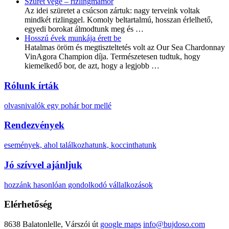
Szüret vége – rizlingmámor
Az idei szüretet a csúcson zártuk: nagy terveink voltak
mindkét rizlinggel. Komoly beltartalmú, hosszan érlelhető,
egyedi borokat álmodtunk meg és
…
Hosszú évek munkája érett be
Hatalmas öröm és megtiszteltetés volt az Our Sea Chardonnay
VinAgora Champion díja. Természetesen tudtuk, hogy
kiemelkedő bor, de azt, hogy a legjobb
…
Rólunk írták
olvasnivalók egy pohár bor mellé
Rendezvények
események, ahol találkozhatunk, koccinthatunk
Jó szívvel ajánljuk
hozzánk hasonlóan gondolkodó vállalkozások
Elérhetőség
8638 Balatonlelle, Várszói út
google maps
info@bujdoso.com