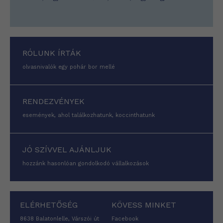
RÓLUNK ÍRTÁK
olvasnivalók egy pohár bor mellé
RENDEZVÉNYEK
események, ahol találkozhatunk, koccinthatunk
JÓ SZÍVVEL AJÁNLJUK
hozzánk hasonlóan gondolkodó vállalkozások
ELÉRHETŐSÉG
KÖVESS MINKET
8638 Balatonlelle, Várszói út
Facebook