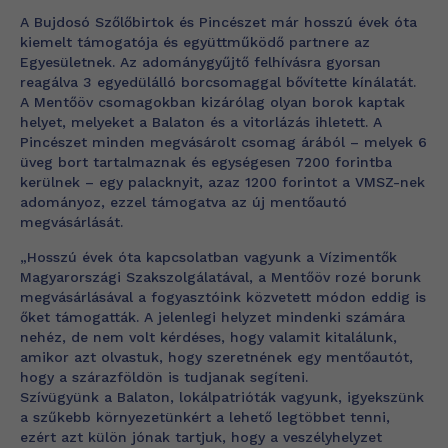
A Bujdosó Szőlőbirtok és Pincészet már hosszú évek óta
kiemelt támogatója és együttműködő partnere az
Egyesületnek. Az adománygyűjtő felhívásra gyorsan
reagálva 3 egyedülálló borcsomaggal bővítette kínálatát.
A Mentőöv csomagokban kizárólag olyan borok kaptak
helyet, melyeket a Balaton és a vitorlázás ihletett. A
Pincészet minden megvásárolt csomag árából – melyek 6
üveg bort tartalmaznak és egységesen 7200 forintba
kerülnek – egy palacknyit, azaz 1200 forintot a VMSZ-nek
adományoz, ezzel támogatva az új mentőautó
megvásárlását.
„Hosszú évek óta kapcsolatban vagyunk a Vízimentők
Magyarországi Szakszolgálatával, a Mentőöv rozé borunk
megvásárlásával a fogyasztóink közvetett módon eddig is
őket támogatták. A jelenlegi helyzet mindenki számára
nehéz, de nem volt kérdéses, hogy valamit kitalálunk,
amikor azt olvastuk, hogy szeretnének egy mentőautót,
hogy a szárazföldön is tudjanak segíteni.
Szívügyünk a Balaton, lokálpatrióták vagyunk, igyekszünk
a szűkebb környezetünkért a lehető legtöbbet tenni,
ezért azt külön jónak tartjuk, hogy a veszélyhelyzet