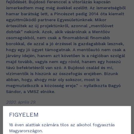
fejlődését. Bujdosó Ferenccel a vitorlázás kapcsán
ismerkedtem meg még évekkel ezelőtt. Az ismeretségből
hamar barátság lett, a Pincészet pedig 2014 óta kiemelt
együttműködő partnere Egyesületünknek. Mikor
értesültek az új projektünkről, azonnal „mentőövet
dobtak” nekünk. Azok, akik vásárolnak a Mentőöv
csomagokból, nem csak a finomabbnál finomabb
borokkal, de azzal a jó érzéssel is gazdagabbak lesznek,
hogy egy jó ügyet támogatnak. A mentőautó nem csak a
járvány idején, hanem azt követően is a régióban szolgál
majd tovább, vagyis nem egy rövid, hanem egy hosszú
távú befektetésről van szó. A Bujdosó család és mi,
vízimentők is hiszünk az összefogás erejében. Bízunk
abban, hogy, ahogy már oly sokszor, most is
megmutatkozik a közösség ereje.”
– nyilatkozta Bagyó
Sándor, a VMSZ elnöke.
2020. április 29.
FIGYELEM
18 éven alattiak számára tilos az alkohol fogyasztás
Magyarországon.