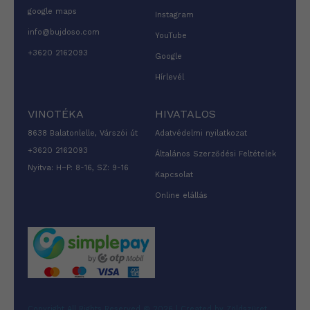
google maps
Instagram
info@bujdoso.com
YouTube
+3620 2162093
Google
Hírlevél
VINOTÉKA
HIVATALOS
8638 Balatonlelle, Várszói út
Adatvédelmi nyilatkozat
+3620 2162093
Általános Szerződési Feltételek
Nyitva: H–P: 8-16, SZ: 9-16
Kapcsolat
Online elállás
Copyright All Rights Reserved © 2026 | Created by Zöldszüret