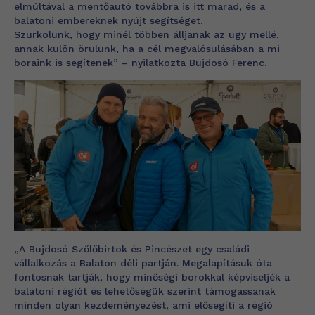
elmúltával a mentőautó továbbra is itt marad, és a
balatoni embereknek nyújt segítséget.
Szurkolunk, hogy minél többen álljanak az ügy mellé,
annak külön örülünk, ha a cél megvalósulásában a mi
boraink is segítenek”
– nyilatkozta Bujdosó Ferenc.
„A Bujdosó Szőlőbirtok és Pincészet egy családi
vállalkozás a Balaton déli partján. Megalapításuk óta
fontosnak tartják, hogy minőségi borokkal képviseljék a
balatoni régiót és lehetőségük szerint támogassanak
minden olyan kezdeményezést, ami elősegíti a régió