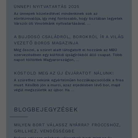
ÜNNEPI NYITVATARTÁS 2025
Az ünnepek közeledtével mindenkinek sok az
elintéznivalója, így még fontosabb, hogy tisztában legyetek
Várszói úti Vinotékánk nyitvatartásával.
…
A BUJDOSÓ CSALÁDRÓL, BOROKRÓL ÍR A VILÁG
VEZETŐ BOROS MAGAZINJA
Még ősszel, a szüret alatt látogatott el hozzánk az MBÜ
szervezésében egy külföldi újságírókból álló csapat. Több
napot töltöttek Magyarországon,
…
KÓSTOLD MEG AZ ÚJ ÉVJÁRATOT NÁLUNK!
A szürethez nekünk egyértelműen hozzákapcsolódik a friss
must. Később jön a murci, azaz erjedésben lévő bor, majd
végül megszületik az újbor. Ha
…
BLOGBEJEGYZÉSEK
MILYEN BORT VÁLASSZ NYÁRRA? FRÖCCSHÖZ,
GRILLHEZ, VENDÉGSÉGBE
Nyáron egészen máshogy választunk bort, mint az év