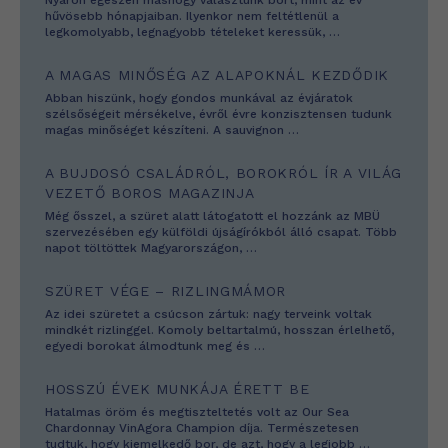
hűvösebb hónapjaiban. Ilyenkor nem feltétlenül a
legkomolyabb, legnagyobb tételeket keressük,
…
A MAGAS MINŐSÉG AZ ALAPOKNÁL KEZDŐDIK
Abban hiszünk, hogy gondos munkával az évjáratok
szélsőségeit mérsékelve, évről évre konzisztensen tudunk
magas minőséget készíteni. A sauvignon
…
A BUJDOSÓ CSALÁDRÓL, BOROKRÓL ÍR A VILÁG
VEZETŐ BOROS MAGAZINJA
Még ősszel, a szüret alatt látogatott el hozzánk az MBÜ
szervezésében egy külföldi újságírókból álló csapat. Több
napot töltöttek Magyarországon,
…
SZÜRET VÉGE – RIZLINGMÁMOR
Az idei szüretet a csúcson zártuk: nagy terveink voltak
mindkét rizlinggel. Komoly beltartalmú, hosszan érlelhető,
egyedi borokat álmodtunk meg és
…
HOSSZÚ ÉVEK MUNKÁJA ÉRETT BE
Hatalmas öröm és megtiszteltetés volt az Our Sea
Chardonnay VinAgora Champion díja. Természetesen
tudtuk, hogy kiemelkedő bor, de azt, hogy a legjobb
…