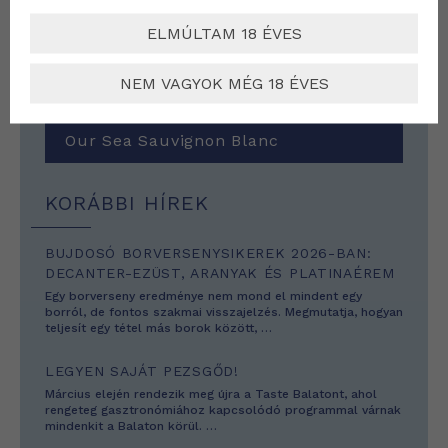
ELMÚLTAM 18 ÉVES
NEM VAGYOK MÉG 18 ÉVES
Our Sea Sauvignon Blanc
KORÁBBI HÍREK
BUJDOSÓ BORVERSENYSIKEREK 2026-BAN:
DECANTER-EZÜST, ARANYAK ÉS PLATINAÉREM
Egy borverseny eredménye nem mond el mindent egy
borról, de fontos szakmai visszajelzés. Megmutatja, hogyan
teljesít egy tétel más borok között,
…
LEGYEN SAJÁT PEZSGŐD!
Március elején rendezik meg újra a Taste Balatont, ahol
rengeteg gasztronómiához kapcsolódó programmal várnak
mindenkit a Balaton körül.
…