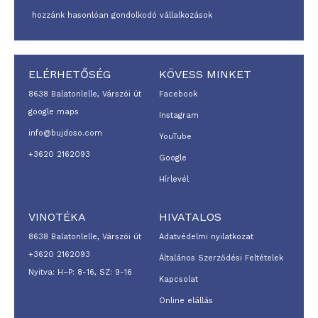
hozzánk hasonlóan gondolkodó vállalkozások
ELÉRHETŐSÉG
KÖVESS MINKET
8638 Balatonlelle, Várszói út
Facebook
google maps
Instagram
info@bujdoso.com
YouTube
+3620 2162093
Google
Hírlevél
VINOTÉKA
HIVATALOS
8638 Balatonlelle, Várszói út
Adatvédelmi nyilatkozat
+3620 2162093
Általános Szerződési Feltételek
Nyitva: H–P: 8-16, SZ: 9-16
Kapcsolat
Online elállás