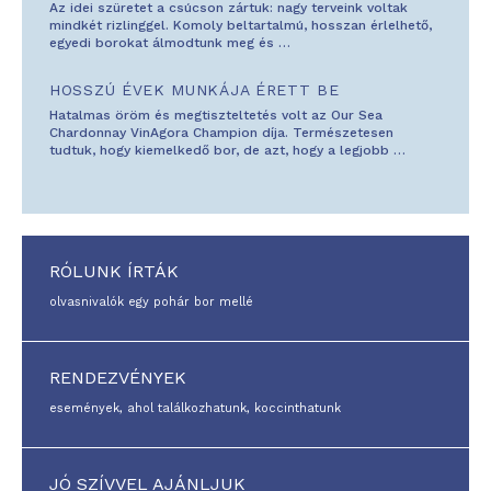
Az idei szüretet a csúcson zártuk: nagy terveink voltak
mindkét rizlinggel. Komoly beltartalmú, hosszan érlelhető,
egyedi borokat álmodtunk meg és
…
HOSSZÚ ÉVEK MUNKÁJA ÉRETT BE
Hatalmas öröm és megtiszteltetés volt az Our Sea
Chardonnay VinAgora Champion díja. Természetesen
tudtuk, hogy kiemelkedő bor, de azt, hogy a legjobb
…
RÓLUNK ÍRTÁK
olvasnivalók egy pohár bor mellé
RENDEZVÉNYEK
események, ahol találkozhatunk, koccinthatunk
JÓ SZÍVVEL AJÁNLJUK