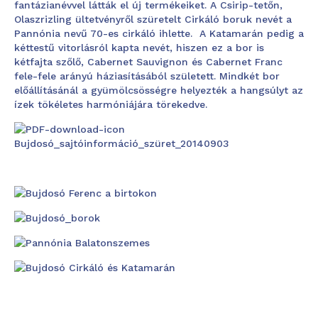
fantázianévvel látták el új termékeiket. A Csirip-tetőn,
Olaszrizling ültetvényről szüretelt Cirkáló boruk nevét a
Pannónia nevű 70-es cirkáló ihlette. A Katamarán pedig a
kéttestű vitorlásról kapta nevét, hiszen ez a bor is
kétfajta szőlő, Cabernet Sauvignon és Cabernet Franc
fele-fele arányú háziasításából született. Mindkét bor
előállításánál a gyümölcsösségre helyezték a hangsúlyt az
ízek tökéletes harmóniájára törekedve.
Bujdosó_sajtóinformáció_szüret_20140903