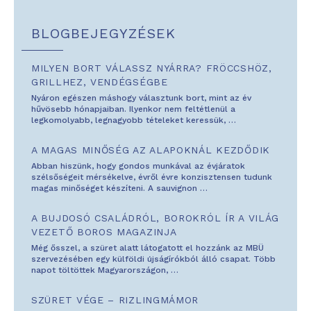
BLOGBEJEGYZÉSEK
MILYEN BORT VÁLASSZ NYÁRRA? FRÖCCSHÖZ,
GRILLHEZ, VENDÉGSÉGBE
Nyáron egészen máshogy választunk bort, mint az év
hűvösebb hónapjaiban. Ilyenkor nem feltétlenül a
legkomolyabb, legnagyobb tételeket keressük,
…
A MAGAS MINŐSÉG AZ ALAPOKNÁL KEZDŐDIK
Abban hiszünk, hogy gondos munkával az évjáratok
szélsőségeit mérsékelve, évről évre konzisztensen tudunk
magas minőséget készíteni. A sauvignon
…
A BUJDOSÓ CSALÁDRÓL, BOROKRÓL ÍR A VILÁG
VEZETŐ BOROS MAGAZINJA
Még ősszel, a szüret alatt látogatott el hozzánk az MBÜ
szervezésében egy külföldi újságírókból álló csapat. Több
napot töltöttek Magyarországon,
…
SZÜRET VÉGE – RIZLINGMÁMOR