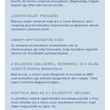
borról, de fontos szakmai visszajelzés. Megmutatja, hogyan
teljesít egy tétel más borok között,
…
LEGYEN SAJÁT PEZSGŐD!
Március elején rendezik meg újra a Taste Balatont, ahol
rengeteg gasztronómiához kapcsolódó programmal várnak
mindenkit a Balaton körül.
…
ÜNNEPI NYITVATARTÁS 2025
Az ünnepek közeledtével mindenkinek sok az
elintéznivalója, így még fontosabb, hogy tisztában legyetek
Várszói úti Vinotékánk nyitvatartásával.
…
A BUJDOSÓ CSALÁDRÓL, BOROKRÓL ÍR A VILÁG
VEZETŐ BOROS MAGAZINJA
Még ősszel, a szüret alatt látogatott el hozzánk az MBÜ
szervezésében egy külföldi újságírókból álló csapat. Több
napot töltöttek Magyarországon,
…
KÓSTOLD MEG AZ ÚJ ÉVJÁRATOT NÁLUNK!
A szürethez nekünk egyértelműen hozzákapcsolódik a friss
must. Később jön a murci, azaz erjedésben lévő bor, majd
végül megszületik az újbor. Ha
…