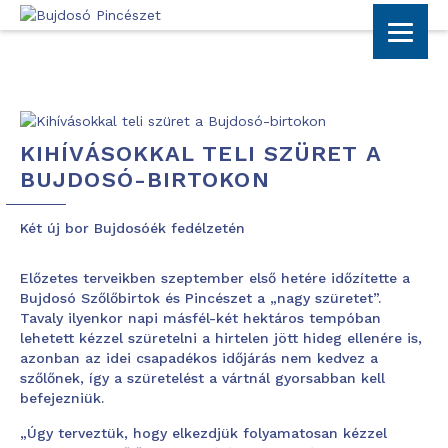
KIHÍVÁSOKKAL TELI SZÜRET A
BUJDOSÓ-BIRTOKON
Két új bor Bujdosóék fedélzetén
Előzetes terveikben szeptember első hetére időzítette a
Bujdosó Szőlőbirtok és Pincészet a „nagy szüretet”.
Tavaly ilyenkor napi másfél-két hektáros tempóban
lehetett kézzel szüretelni a hirtelen jött hideg ellenére is,
azonban az idei csapadékos időjárás nem kedvez a
szőlőnek, így a szüretelést a vártnál gyorsabban kell
befejezniük.
„Úgy terveztük, hogy elkezdjük folyamatosan kézzel