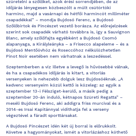
szüretelni a szőlőket, azok érési sorrendjében, de az
időjárás lényegesen közbeszólt a múlt csütörtöki
harminc, majd a vasárnapi és hétfői harmincöt milliméter
csapadékkal” – mondja Bujdosó Ferenc, a Bujdosó
Szőlőbirtok és Pincészet vezető borásza. Az előrejelzések
szerint sok csapadék várható továbbra is, így a Sauvignon
Blanc, amely szőlőfajta egyébként a Bujdosó Csomó
alapanyaga, a Királyleányka – a Frisecco alapeleme – és a
Bujdosó Mentőövhöz és Roseccóhoz nélkülözhetetlen
Pinot Noir esetében nem várhatnak a leszedéssel.
Szeptemberben a víz illetve a levegő is hűvösebbé válnak,
és ha a csapadékos időjárás is kitart, a vitorlás
versenyeken is nehezebb dolguk lesz Bujdosóéknak. „A
kedvenc versenyeim közül kettő is közeleg: az egyik a
szeptember 13-i Félsziget-kerülő, a másik pedig a
szeptember 20-án induló, kétnapos Szüreti Regatta” –
meséli Bujdosó Ferenc, aki addigra friss murcival és a
2014-es Irsai Kapitánnyal vidíthatja fel a verseny
végeztével a fáradt sporttársakat.
A Bujdosó Pincészet idén két új borral is előrukkolt.
Követve a hagyományokat, ismét a vitorlázáshoz köthető