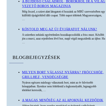
A BUJDOSÓ CSALÁDRÓL, BOROKRÓL ÍR A VILÁG
VEZETŐ BOROS MAGAZINJA
Még ősszel, a szüret alatt látogatott el hozzánk az MBÜ szervezésében egy
külföldi újságírókból álló csapat. Több napot töltöttek Magyarországon,
…
KÓSTOLD MEG AZ ÚJ ÉVJÁRATOT NÁLUNK!
A szürethez nekünk egyértelműen hozzákapcsolódik a friss must. Később
jön a murci, azaz erjedésben lévő bor, majd végül megszületik az újbor. Ha
…
BLOGBEJEGYZÉSEK
MILYEN BORT VÁLASSZ NYÁRRA? FRÖCCSHÖZ,
GRILLHEZ, VENDÉGSÉGBE
Nyáron egészen máshogy választunk bort, mint az év hűvösebb
hónapjaiban. Ilyenkor nem feltétlenül a legkomolyabb, legnagyobb
tételeket keressük,
…
A MAGAS MINŐSÉG AZ ALAPOKNÁL KEZDŐDIK
Abban hiszünk, hogy gondos munkával az évjáratok szélsőségeit