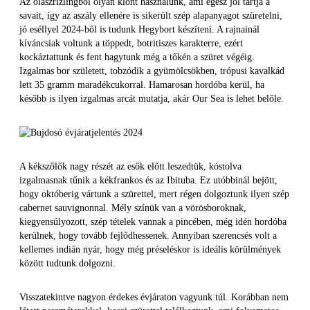
Az olaszrizlingből olyan klónt használunk, ami egész jól tartja a
savait, így az aszály ellenére is sikerült szép alapanyagot szüretelni,
jó eséllyel 2024-ből is tudunk Hegybort készíteni. A rajnainál
kíváncsiak voltunk a töppedt, botritiszes karakterre, ezért
kockáztattunk és fent hagytunk még a tőkén a szüret végéig.
Izgalmas bor született, tobzódik a gyümölcsökben, trópusi kavalkád
lett 35 gramm maradékcukorral. Hamarosan hordóba kerül, ha
később is ilyen izgalmas arcát mutatja, akár Our Sea is lehet belőle.
A kékszőlők nagy részét az esők előtt leszedtük, kóstolva
izgalmasnak tűnik a kékfrankos és az Ibituba. Ez utóbbinál bejött,
hogy októberig vártunk a szürettel, mert régen dolgoztunk ilyen szép
cabernet sauvignonnal. Mély színük van a vörösboroknak,
kiegyensúlyozott, szép tételek vannak a pincében, még idén hordóba
kerülnek, hogy tovább fejlődhessenek. Annyiban szerencsés volt a
kellemes indián nyár, hogy még préseléskor is ideális körülmények
között tudtunk dolgozni.
Visszatekintve nagyon érdekes évjáraton vagyunk túl. Korábban nem