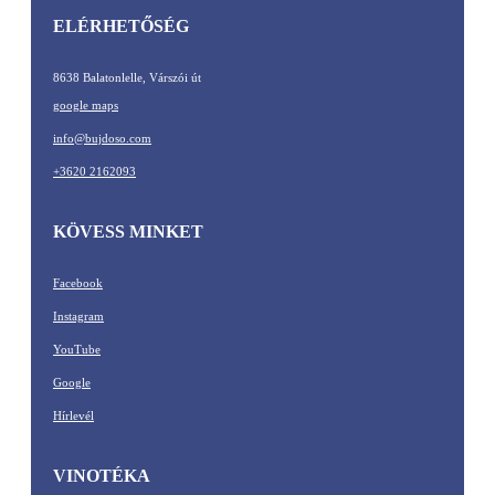
ELÉRHETŐSÉG
8638 Balatonlelle, Várszói út
google maps
info@bujdoso.com
+3620 2162093
KÖVESS MINKET
Facebook
Instagram
YouTube
Google
Hírlevél
VINOTÉKA