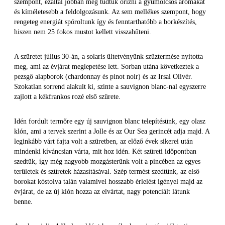
szempont, ezáltal jobban meg tudtuk őrizni a gyümölcsös aromákat
és kíméletesebb a feldolgozásunk. Az sem mellékes szempont, hogy
rengeteg energiát spóroltunk így és fenntarthatóbb a borkészítés,
hiszen nem 25 fokos mustot kellett visszahűteni.
A szüretet július 30-án, a solaris ültetvényünk szűztermése nyitotta
meg, ami az évjárat meglepetése lett. Sorban utána következtek a
pezsgő alapborok (chardonnay és pinot noir) és az Irsai Olivér.
Szokatlan sorrend alakult ki, szinte a sauvignon blanc-nal egyszerre
zajlott a kékfrankos rozé első szürete.
Idén fordult termőre egy új sauvignon blanc telepítésünk, egy olasz
klón, ami a tervek szerint a Jolle és az Our Sea gerincét adja majd. A
leginkább várt fajta volt a szüretben, az előző évek sikerei után
mindenki kíváncsian várta, mit hoz idén. Két szüreti időpontban
szedtük, így még nagyobb mozgásterünk volt a pincében az egyes
területek és szüretek házasításával. Szép termést szedtünk, az első
borokat kóstolva talán valamivel hosszabb érlelést igényel majd az
évjárat, de az új klón hozza az elvártat, nagy potenciált látunk
benne.