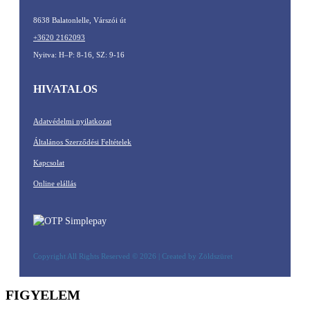
8638 Balatonlelle, Várszói út
+3620 2162093
Nyitva: H–P: 8-16, SZ: 9-16
HIVATALOS
Adatvédelmi nyilatkozat
Általános Szerződési Feltételek
Kapcsolat
Online elállás
Copyright All Rights Reserved © 2026 | Created by Zöldszüret
FIGYELEM