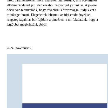
látott paraméterekkel, korai szürettel találkoztunk, ami folyamatos
alkalmazkodással jár, idén ezekből nagyon jól jöttünk ki. A jövőre
nézve van tennivalónk, hogy továbbra is biztonsággal tudjuk ezt a
minőséget hozni. Elégedettek lehetünk az idei eredményekkel,
rengeteg izgalmas bor fejlődik a pincében, a mi feladatunk, hogy a
legtöbbet megőrizzünk ebből!
2024. november 9.