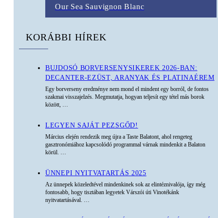
Our Sea Sauvignon Blanc
KORÁBBI HÍREK
BUJDOSÓ BORVERSENYSIKEREK 2026-BAN:
DECANTER-EZÜST, ARANYAK ÉS PLATINAÉREM
Egy borverseny eredménye nem mond el mindent egy borról, de fontos
szakmai visszajelzés. Megmutatja, hogyan teljesít egy tétel más borok
között,
…
LEGYEN SAJÁT PEZSGŐD!
Március elején rendezik meg újra a Taste Balatont, ahol rengeteg
gasztronómiához kapcsolódó programmal várnak mindenkit a Balaton
körül.
…
ÜNNEPI NYITVATARTÁS 2025
Az ünnepek közeledtével mindenkinek sok az elintéznivalója, így még
fontosabb, hogy tisztában legyetek Várszói úti Vinotékánk
nyitvatartásával.
…