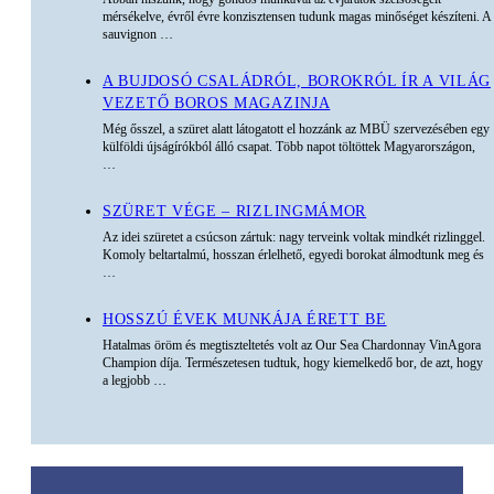
mérsékelve, évről évre konzisztensen tudunk magas minőséget készíteni. A
sauvignon
…
A BUJDOSÓ CSALÁDRÓL, BOROKRÓL ÍR A VILÁG
VEZETŐ BOROS MAGAZINJA
Még ősszel, a szüret alatt látogatott el hozzánk az MBÜ szervezésében egy
külföldi újságírókból álló csapat. Több napot töltöttek Magyarországon,
…
SZÜRET VÉGE – RIZLINGMÁMOR
Az idei szüretet a csúcson zártuk: nagy terveink voltak mindkét rizlinggel.
Komoly beltartalmú, hosszan érlelhető, egyedi borokat álmodtunk meg és
…
HOSSZÚ ÉVEK MUNKÁJA ÉRETT BE
Hatalmas öröm és megtiszteltetés volt az Our Sea Chardonnay VinAgora
Champion díja. Természetesen tudtuk, hogy kiemelkedő bor, de azt, hogy
a legjobb
…