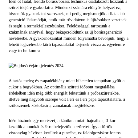
Idén öt fiatal, leendő borász/borász technikus csatlakozott hozzánk a
szüret idejére gyakorlatra. Mindenki számára előnyös helyzet ez,
hiszen ők gyakorlatot szereznek, mi pedig megismerjük a fiatalabb
generáció látásmódját, amik már rövidtávon is újításokhoz vezetnek
és segíti a termékfejlesztésünket. Felelősséggel tartozunk a
szakmának annyival, hogy bekapcsolódunk az új borászgeneráció
nevelésébe. A gyakornokainkat minden folyamatba bevonjuk, hogy a
lehető legszélesebb körű tapasztalattal térjenek vissza az egyetemre
vagy technikumra.
A tartós meleg és csapadékhiány miatt hihetetlen tempóban gyűlt a
cukor a bogyókban. Az optimális szüreti időpont megtalálása
érdekében idén még több energiát fektettünk a próbaszüretekbe,
illetve még nagyobb szerepe volt Feri és Feri papa tapasztalatára, a
szőlőszemek kóstolására, zamatának megítélésére.
Idén húztunk egy merészet, a kánikula miatt hajnalban, 3-kor
kezdtük a munkát és 9-re befejeztük a szüretet. Így a fürtök
viszonylag hűvösen kerültek a pincébe, ez feldolgozáskor fontos