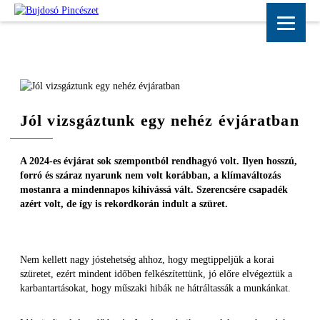
Jól vizsgáztunk egy nehéz évjáratban
A 2024-es évjárat sok szempontból rendhagyó volt. Ilyen hosszú,
forró és száraz nyarunk nem volt korábban, a klímaváltozás
mostanra a mindennapos kihívássá vált. Szerencsére csapadék
azért volt, de így is rekordkorán indult a szüret.
Nem kellett nagy jóstehetség ahhoz, hogy megtippeljük a korai
szüretet, ezért mindent időben felkészítettünk, jó előre elvégeztük a
karbantartásokat, hogy műszaki hibák ne hátráltassák a munkánkat.