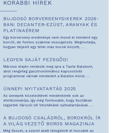
KORÁBBI HÍREK
BUJDOSÓ BORVERSENYSIKEREK 2026-
BAN: DECANTER-EZÜST, ARANYAK ÉS
PLATINAÉREM
Egy borverseny eredménye nem mond el mindent egy
borról, de fontos szakmai visszajelzés. Megmutatja,
hogyan teljesít egy tétel más borok között,
…
LEGYEN SAJÁT PEZSGŐD!
Március elején rendezik meg újra a Taste Balatont,
ahol rengeteg gasztronómiához kapcsolódó
programmal várnak mindenkit a Balaton körül.
…
ÜNNEPI NYITVATARTÁS 2025
Az ünnepek közeledtével mindenkinek sok az
elintéznivalója, így még fontosabb, hogy tisztában
legyetek Várszói úti Vinotékánk nyitvatartásával.
…
A BUJDOSÓ CSALÁDRÓL, BOROKRÓL ÍR
A VILÁG VEZETŐ BOROS MAGAZINJA
Még ősszel, a szüret alatt látogatott el hozzánk az