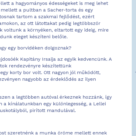
lett a hagyományos édességeket is meg lehet
mellett a pultban a Sacher-torta és egy
tosnak tartom a szakmai fejlődést, ezért
mokon, az ott látottakat pedig legtöbbször
voltunk a környéken, eltartott egy ideig, mire
dunk eleget készíteni belőle.
hogy egy borvidéken dolgoznak?
ujdosóék Kapitány Irsaija az egyik kedvencünk. A
latok rendezvényre készítettünk
y korty bor volt. Ott nagyon jól működött,
dezvényen nagyobb az érdeklődés az ilyen
szen a legtöbben autóval érkeznek hozzánk, így
n a kínálatunkban egy különlegesség, a Lellei
skotályból, pirított mandulával.
most szeretnénk a munka öröme mellett ennek