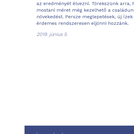
az eredményét élvezni. Törekszünk arra, h
mostani méret még kezelhető a családunk
növekedést. Persze meglepetések, új ízek
érdemes rendszeresen eljönni hozzánk.
2019. június 5.