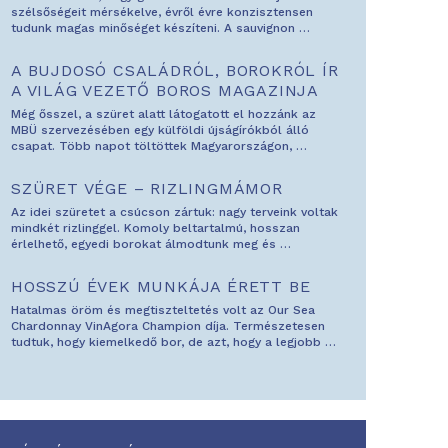
szélsőségeit mérsékelve, évről évre konzisztensen
tudunk magas minőséget készíteni. A sauvignon
…
A BUJDOSÓ CSALÁDRÓL, BOROKRÓL ÍR
A VILÁG VEZETŐ BOROS MAGAZINJA
Még ősszel, a szüret alatt látogatott el hozzánk az
MBÜ szervezésében egy külföldi újságírókból álló
csapat. Több napot töltöttek Magyarországon,
…
SZÜRET VÉGE – RIZLINGMÁMOR
Az idei szüretet a csúcson zártuk: nagy terveink voltak
mindkét rizlinggel. Komoly beltartalmú, hosszan
érlelhető, egyedi borokat álmodtunk meg és
…
HOSSZÚ ÉVEK MUNKÁJA ÉRETT BE
Hatalmas öröm és megtiszteltetés volt az Our Sea
Chardonnay VinAgora Champion díja. Természetesen
tudtuk, hogy kiemelkedő bor, de azt, hogy a legjobb
…