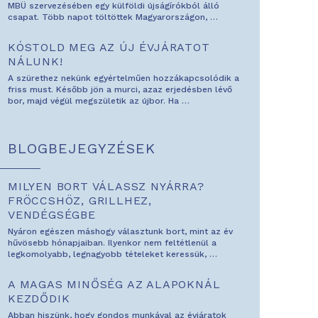
MBÜ szervezésében egy külföldi újságírókból álló
csapat. Több napot töltöttek Magyarországon,
…
KÓSTOLD MEG AZ ÚJ ÉVJÁRATOT
NÁLUNK!
A szürethez nekünk egyértelműen hozzákapcsolódik a
friss must. Később jön a murci, azaz erjedésben lévő
bor, majd végül megszületik az újbor. Ha
…
BLOGBEJEGYZÉSEK
MILYEN BORT VÁLASSZ NYÁRRA?
FRÖCCSHÖZ, GRILLHEZ,
VENDÉGSÉGBE
Nyáron egészen máshogy választunk bort, mint az év
hűvösebb hónapjaiban. Ilyenkor nem feltétlenül a
legkomolyabb, legnagyobb tételeket keressük,
…
A MAGAS MINŐSÉG AZ ALAPOKNÁL
KEZDŐDIK
Abban hiszünk, hogy gondos munkával az évjáratok