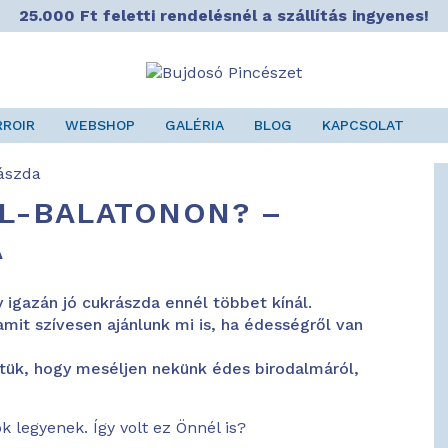
25.000 Ft feletti rendelésnél a szállítás ingyenes!
RROIR
WEBSHOP
GALÉRIA
BLOG
KAPCSOLAT
L-BALATONON? –
A
y igazán jó cukrászda ennél többet kínál.
mit szívesen ajánlunk mi is, ha édességről van
rtük, hogy meséljen nekünk édes birodalmáról,
 legyenek. Így volt ez Önnél is?