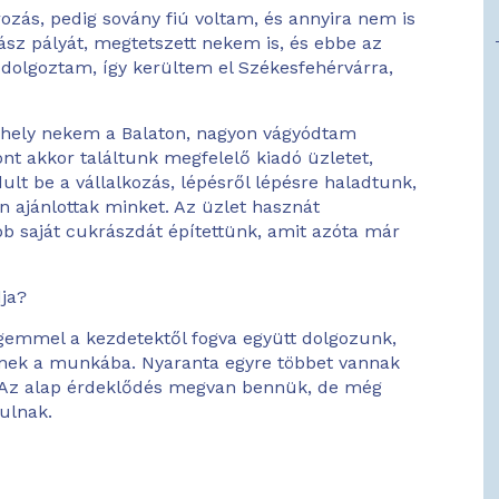
zás, pedig sovány fiú voltam, és annyira nem is
ász pályát, megtetszett nekem is, és ebbe az
 dolgoztam, így kerültem el Székesfehérvárra,
b hely nekem a Balaton, nagyon vágyódtam
ont akkor találtunk megfelelő kiadó üzletet,
ult be a vállalkozás, lépésről lépésre haladtunk,
n ajánlottak minket. Az üzlet hasznát
bb saját cukrászdát építettünk, amit azóta már
dja?
ségemmel a kezdetektől fogva együtt dolgozunk,
tenek a munkába. Nyaranta egyre többet vannak
. Az alap érdeklődés megvan bennük, de még
ulnak.