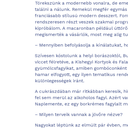
Törekszünk a modernebb vonalra, de emel
találni a nálunk. Remekül megfér egymás 
franciásabb stílusú modern desszert. Fon
rendszeresen részt veszek szakmai progra
kipróbálom. A macaronban például úttörők 
megismerték a vásárlók, most meg alig tu
– Mennyiben befolyásolja a kínálatukat, 
Szívesen kóstolunk a helyi borászoktól, B
viccet félretéve, a Kishegyi Kortyok és Fa
gyümölcsfagyikat, amiben gombóconként eg
hamar elfogyott, egy ilyen tematikus ren
különlegességek iránt.
A cukrászdában már ritkábban keresik, hi
fel sem merül az alkoholos fagyi. Azért va
Naplemente, ez egy borkrémes fagylalt mu
– Milyen terveik vannak a jövőre nézve?
Nagyokat léptünk az elmúlt pár évben, 