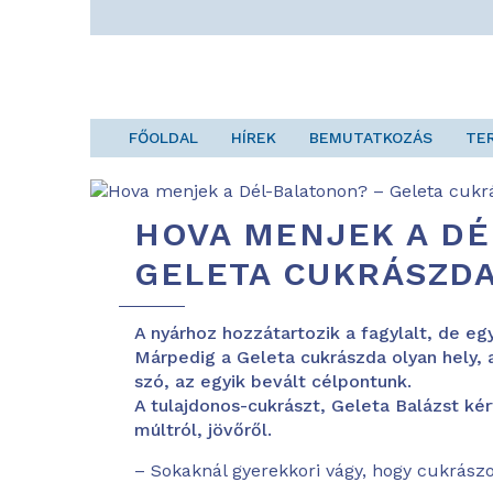
FŐOLDAL
HÍREK
BEMUTATKOZÁS
TE
HOVA MENJEK A DÉ
GELETA CUKRÁSZD
A nyárhoz hozzátartozik a fagylalt, de eg
Márpedig a Geleta cukrászda olyan hely, a
szó, az egyik bevált célpontunk.
A tulajdonos-cukrászt, Geleta Balázst ké
múltról, jövőről.
– Sokaknál gyerekkori vágy, hogy cukrászok