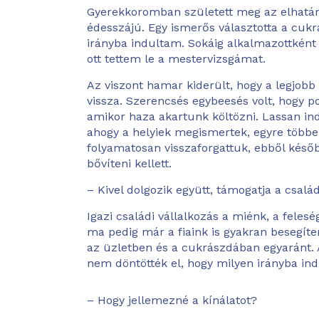
Gyerekkoromban született meg az elhatáro
édesszájú. Egy ismerős választotta a cukr
irányba indultam. Sokáig alkalmazottként
ott tettem le a mestervizsgámat.
Az viszont hamar kiderült, hogy a legjob
vissza. Szerencsés egybeesés volt, hogy p
amikor haza akartunk költözni. Lassan ind
ahogy a helyiek megismertek, egyre többe
folyamatosan visszaforgattuk, ebből késő
bővíteni kellett.
– Kivel dolgozik együtt, támogatja a csalá
Igazi családi vállalkozás a miénk, a fele
ma pedig már a fiaink is gyakran besegí
az üzletben és a cukrászdában egyaránt
nem döntötték el, hogy milyen irányba ind
– Hogy jellemezné a kínálatot?