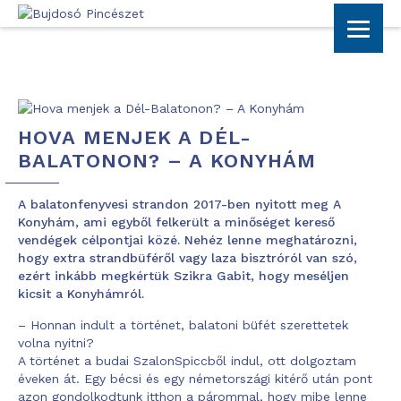
HOVA MENJEK A DÉL-
BALATONON? – A KONYHÁM
A balatonfenyvesi strandon 2017-ben nyitott meg
A
Konyhám
, ami egyből felkerült a minőséget kereső
vendégek célpontjai közé. Nehéz lenne meghatározni,
hogy extra strandbüféről vagy laza bisztróról van szó,
ezért inkább megkértük Szikra Gabit, hogy meséljen
kicsit a Konyhámról.
– Honnan indult a történet, balatoni büfét szerettetek
volna nyitni?
A történet a budai SzalonSpiccből indul, ott dolgoztam
éveken át. Egy bécsi és egy németországi kitérő után pont
azon gondolkodtunk itthon a párommal, hogy mibe lenne