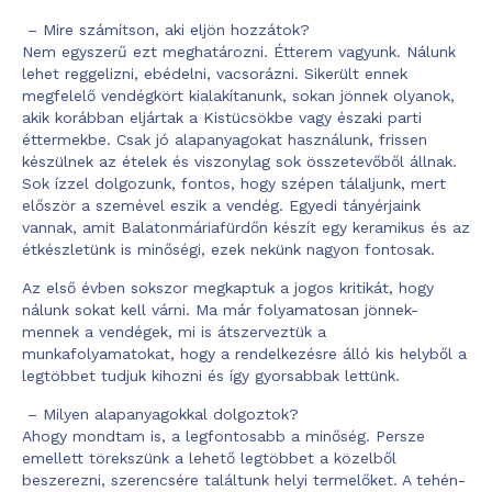
– Mire számítson, aki eljön hozzátok?
Nem egyszerű ezt meghatározni. Étterem vagyunk. Nálunk
lehet reggelizni, ebédelni, vacsorázni. Sikerült ennek
megfelelő vendégkört kialakítanunk, sokan jönnek olyanok,
akik korábban eljártak a Kistücsökbe vagy északi parti
éttermekbe. Csak jó alapanyagokat használunk, frissen
készülnek az ételek és viszonylag sok összetevőből állnak.
Sok ízzel dolgozunk, fontos, hogy szépen tálaljunk, mert
először a szemével eszik a vendég. Egyedi tányérjaink
vannak, amit Balatonmáriafürdőn készít egy keramikus és az
étkészletünk is minőségi, ezek nekünk nagyon fontosak.
Az első évben sokszor megkaptuk a jogos kritikát, hogy
nálunk sokat kell várni. Ma már folyamatosan jönnek-
mennek a vendégek, mi is átszerveztük a
munkafolyamatokat, hogy a rendelkezésre álló kis helyből a
legtöbbet tudjuk kihozni és így gyorsabbak lettünk.
– Milyen alapanyagokkal dolgoztok?
Ahogy mondtam is, a legfontosabb a minőség. Persze
emellett törekszünk a lehető legtöbbet a közelből
beszerezni, szerencsére találtunk helyi termelőket. A tehén-