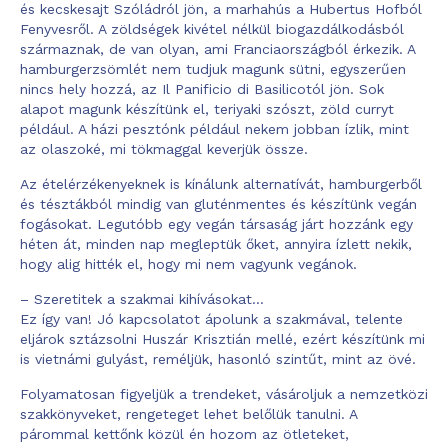
és kecskesajt Szóládról jön, a marhahús a Hubertus Hofból
Fenyvesről. A zöldségek kivétel nélkül biogazdálkodásból
származnak, de van olyan, ami Franciaországból érkezik. A
hamburgerzsömlét nem tudjuk magunk sütni, egyszerűen
nincs hely hozzá, az Il Panificio di Basilicotól jön. Sok
alapot magunk készítünk el, teriyaki szószt, zöld curryt
például. A házi pesztónk például nekem jobban ízlik, mint
az olaszoké, mi tökmaggal keverjük össze.
Az ételérzékenyeknek is kínálunk alternatívát, hamburgerből
és tésztákból mindig van gluténmentes és készítünk vegán
fogásokat. Legutóbb egy vegán társaság járt hozzánk egy
héten át, minden nap megleptük őket, annyira ízlett nekik,
hogy alig hitték el, hogy mi nem vagyunk vegánok.
– Szeretitek a szakmai kihívásokat…
Ez így van! Jó kapcsolatot ápolunk a szakmával, telente
eljárok sztázsolni Huszár Krisztián mellé, ezért készítünk mi
is vietnámi gulyást, reméljük, hasonló szintűt, mint az övé.
Folyamatosan figyeljük a trendeket, vásároljuk a nemzetközi
szakkönyveket, rengeteget lehet belőlük tanulni. A
párommal kettőnk közül én hozom az ötleteket,