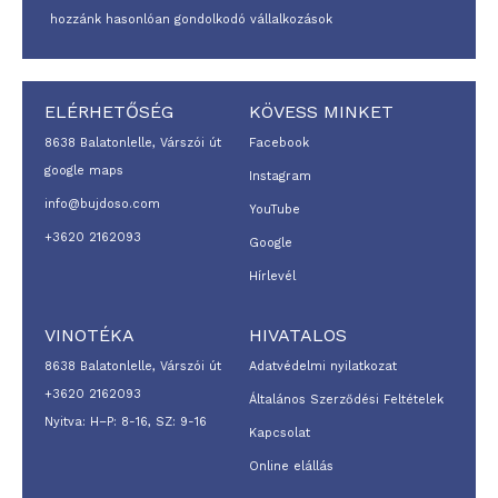
hozzánk hasonlóan gondolkodó vállalkozások
ELÉRHETŐSÉG
KÖVESS MINKET
8638 Balatonlelle, Várszói út
Facebook
google maps
Instagram
info@bujdoso.com
YouTube
+3620 2162093
Google
Hírlevél
VINOTÉKA
HIVATALOS
8638 Balatonlelle, Várszói út
Adatvédelmi nyilatkozat
+3620 2162093
Általános Szerződési Feltételek
Nyitva: H–P: 8-16, SZ: 9-16
Kapcsolat
Online elállás