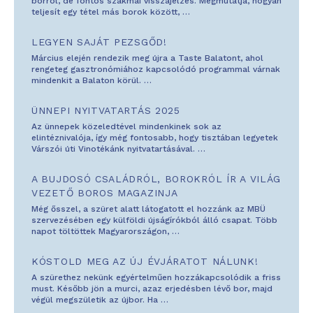
borról, de fontos szakmai visszajelzés. Megmutatja, hogyan
teljesít egy tétel más borok között,
…
LEGYEN SAJÁT PEZSGŐD!
Március elején rendezik meg újra a Taste Balatont, ahol
rengeteg gasztronómiához kapcsolódó programmal várnak
mindenkit a Balaton körül.
…
ÜNNEPI NYITVATARTÁS 2025
Az ünnepek közeledtével mindenkinek sok az
elintéznivalója, így még fontosabb, hogy tisztában legyetek
Várszói úti Vinotékánk nyitvatartásával.
…
A BUJDOSÓ CSALÁDRÓL, BOROKRÓL ÍR A VILÁG
VEZETŐ BOROS MAGAZINJA
Még ősszel, a szüret alatt látogatott el hozzánk az MBÜ
szervezésében egy külföldi újságírókból álló csapat. Több
napot töltöttek Magyarországon,
…
KÓSTOLD MEG AZ ÚJ ÉVJÁRATOT NÁLUNK!
A szürethez nekünk egyértelműen hozzákapcsolódik a friss
must. Később jön a murci, azaz erjedésben lévő bor, majd
végül megszületik az újbor. Ha
…