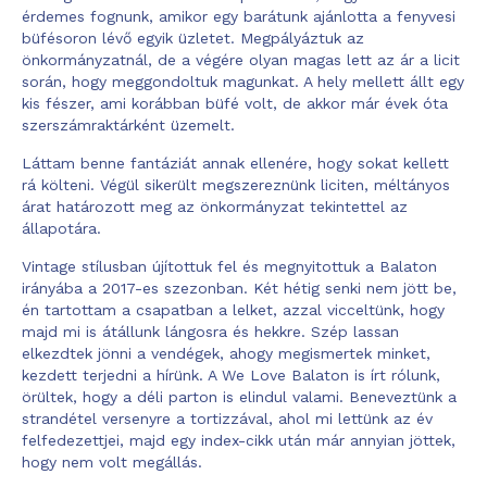
érdemes fognunk, amikor egy barátunk ajánlotta a fenyvesi
büfésoron lévő egyik üzletet. Megpályáztuk az
önkormányzatnál, de a végére olyan magas lett az ár a licit
során, hogy meggondoltuk magunkat. A hely mellett állt egy
kis fészer, ami korábban büfé volt, de akkor már évek óta
szerszámraktárként üzemelt.
Láttam benne fantáziát annak ellenére, hogy sokat kellett
rá költeni. Végül sikerült megszereznünk liciten, méltányos
árat határozott meg az önkormányzat tekintettel az
állapotára.
Vintage stílusban újítottuk fel és megnyitottuk a Balaton
irányába a 2017-es szezonban. Két hétig senki nem jött be,
én tartottam a csapatban a lelket, azzal vicceltünk, hogy
majd mi is átállunk lángosra és hekkre. Szép lassan
elkezdtek jönni a vendégek, ahogy megismertek minket,
kezdett terjedni a hírünk. A We Love Balaton is írt rólunk,
örültek, hogy a déli parton is elindul valami. Beneveztünk a
strandétel versenyre a tortizzával, ahol mi lettünk az év
felfedezettjei, majd egy index-cikk után már annyian jöttek,
hogy nem volt megállás.