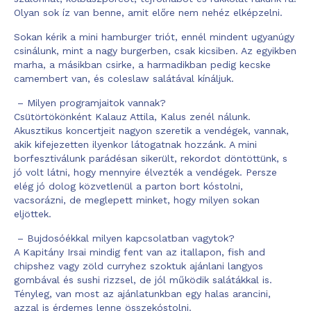
Olyan sok íz van benne, amit előre nem nehéz elképzelni.
Sokan kérik a mini hamburger triót, ennél mindent ugyanúgy
csinálunk, mint a nagy burgerben, csak kicsiben. Az egyikben
marha, a másikban csirke, a harmadikban pedig kecske
camembert van, és coleslaw salátával kínáljuk.
– Milyen programjaitok vannak?
Csütörtökönként Kalauz Attila, Kalus zenél nálunk.
Akusztikus koncertjeit nagyon szeretik a vendégek, vannak,
akik kifejezetten ilyenkor látogatnak hozzánk. A mini
borfesztiválunk parádésan sikerült, rekordot döntöttünk, s
jó volt látni, hogy mennyire élvezték a vendégek. Persze
elég jó dolog közvetlenül a parton bort kóstolni,
vacsorázni, de meglepett minket, hogy milyen sokan
eljöttek.
– Bujdosóékkal milyen kapcsolatban vagytok?
A Kapitány Irsai mindig fent van az itallapon, fish and
chipshez vagy zöld curryhez szoktuk ajánlani langyos
gombával és sushi rizzsel, de jól működik salátákkal is.
Tényleg, van most az ajánlatunkban egy halas arancini,
azzal is érdemes lenne összekóstolni.