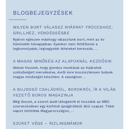
BLOGBEJEGYZÉSEK
MILYEN BORT VÁLASSZ NYÁRRA? FRÖCCSHÖZ,
GRILLHEZ, VENDÉGSÉGBE
Nyáron egészen máshogy választunk bort, mint az év
hűvösebb hónapjaiban. Ilyenkor nem feltétlenül a
legkomolyabb, legnagyobb tételeket keressük,
…
A MAGAS MINŐSÉG AZ ALAPOKNÁL KEZDŐDIK
Abban hiszünk, hogy gondos munkával az évjáratok
szélsőségeit mérsékelve, évről évre konzisztensen tudunk
magas minőséget készíteni. A sauvignon
…
A BUJDOSÓ CSALÁDRÓL, BOROKRÓL ÍR A VILÁG
VEZETŐ BOROS MAGAZINJA
Még ősszel, a szüret alatt látogatott el hozzánk az MBÜ
szervezésében egy külföldi újságírókból álló csapat. Több
napot töltöttek Magyarországon,
…
SZÜRET VÉGE – RIZLINGMÁMOR