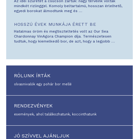
Az idei szüretet a csúcson zártuk: nagy terveink voltak
mindkét rizlinggel. Komoly beltartalmú, hosszan érlelhető,
egyedi borokat álmodtunk meg és
…
HOSSZÚ ÉVEK MUNKÁJA ÉRETT BE
Hatalmas öröm és megtiszteltetés volt az Our Sea
Chardonnay VinAgora Champion díja. Természetesen
tudtuk, hogy kiemelkedő bor, de azt, hogy a legjobb
…
RÓLUNK ÍRTÁK
olvasnivalók egy pohár bor mellé
RENDEZVÉNYEK
események, ahol találkozhatunk, koccinthatunk
JÓ SZÍVVEL AJÁNLJUK