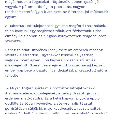
megálmodok a fogásokat, rögtönzök, ebben igazán jó
vagyok. A párom erőssége a precizitás, nagyon
rendszerszerető, így a kivitelezés az ő terepe, jól működünk
együtt.
A Hubertus Hof tulajdonosai gyakran megfordulnak nálunk,
télen kaptunk egy meghívást tőlük, ott főzhettünk. Óriási
élmény volt abban az elegáns környezetben dolgozni profi
szervizzel.
Nehéz feladat úttörőnek lenni, mert az emberek máshoz
szoktak a strandon. Ugyanakkor könnyű helyzetben
vagyunk, mert egyedül mi képviseljük ezt a stílust és
minőséget itt. Szerencsére egyre több szakmailag képzett
ember vág bele a balatoni vendéglátásba, kézzelfogható a
fejlődés.
– Milyen fogást ajánlasz a hozzátok látogatóknak?
A strandételeink különlegesek, a tavaly díjazott gofcsit
érdemes megkóstolni. Ez a helyi hagyományokra épülő
dödölle és tócsni keveréke, a sós-krumplis tésztát
gofrisütőben sütjük ki, majd kecskesajtot, reszelt sajtot,
szalonnát, kolbászpörcöt, tejfölhabot és rukkolát rakunk rá.