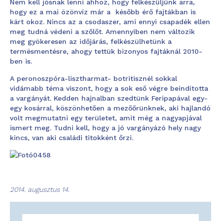
Nem kell jósnak lenni ahhoz, hogy felkészüljünk arra,
hogy ez a mai özönvíz már a később érő fajtákban is
kárt okoz. Nincs az a csodaszer, ami ennyi csapadék ellen
meg tudná védeni a szőlőt. Amennyiben nem változik
meg gyökeresen az időjárás, felkészülhetünk a
termésmentésre, ahogy tettük bizonyos fajtáknál 2010-
ben is.
A peronoszpóra-lisztharmat- botritisznél sokkal
vidámabb téma viszont, hogy a sok eső végre beindította
a vargányát. Kedden hajnalban szedtünk Feripapával egy-
egy kosárral, köszönhetően a mezőőrünknek, aki hajlandó
volt megmutatni egy területet, amit még a nagyapjával
ismert meg. Tudni kell, hogy a jó vargányázó hely nagy
kincs, van aki családi titokként őrzi.
2014. augusztus 14.