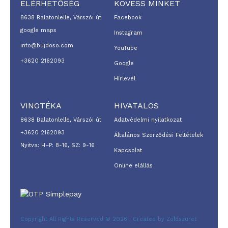
ELÉRHETŐSÉG
KÖVESS MINKET
8638 Balatonlelle, Várszói út
Facebook
google maps
Instagram
info@bujdoso.com
YouTube
+3620 2162093
Google
Hírlevél
VINOTÉKA
HIVATALOS
8638 Balatonlelle, Várszói út
Adatvédelmi nyilatkozat
+3620 2162093
Általános Szerződési Feltételek
Nyitva: H–P: 8-16, SZ: 9-16
Kapcsolat
Online elállás
Copyright All Rights Reserved © 2026 | Created by Zöldszüret