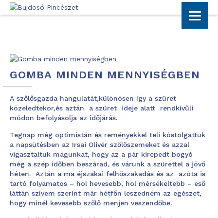
GOMBA MINDEN MENNYISÉGBEN
A szőlősgazda hangulatát,különösen így a szüret
közeledtekor,és aztán a szüret ideje alatt rendkívűli
módon befolyásolja az időjárás.
Tegnap még optimistán és reményekkel teli kóstolgattuk
a napsütésben az Irsai Olivér szőlőszemeket és azzal
vigasztaltuk magunkat, hogy az a pár kirepedt bogyó
még a szép időben beszárad, és várunk a szürettel a jövő
héten. Aztán a ma éjszakai felhőszakadás és az azóta is
tartó folyamatos – hol hevesebb, hol mérsékeltebb – eső
láttán szívem szerint már hétfőn leszedném az egészet,
hogy minél kevesebb szőlő menjen veszendőbe.