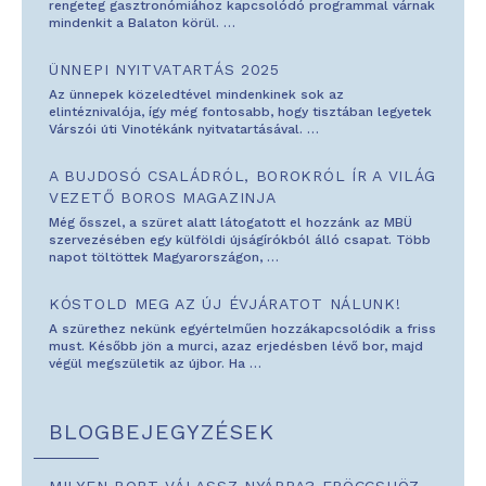
rengeteg gasztronómiához kapcsolódó programmal várnak
mindenkit a Balaton körül.
…
ÜNNEPI NYITVATARTÁS 2025
Az ünnepek közeledtével mindenkinek sok az
elintéznivalója, így még fontosabb, hogy tisztában legyetek
Várszói úti Vinotékánk nyitvatartásával.
…
A BUJDOSÓ CSALÁDRÓL, BOROKRÓL ÍR A VILÁG
VEZETŐ BOROS MAGAZINJA
Még ősszel, a szüret alatt látogatott el hozzánk az MBÜ
szervezésében egy külföldi újságírókból álló csapat. Több
napot töltöttek Magyarországon,
…
KÓSTOLD MEG AZ ÚJ ÉVJÁRATOT NÁLUNK!
A szürethez nekünk egyértelműen hozzákapcsolódik a friss
must. Később jön a murci, azaz erjedésben lévő bor, majd
végül megszületik az újbor. Ha
…
BLOGBEJEGYZÉSEK