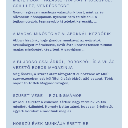
MILYEN BORT VÁLASSZ NYÁRRA? FRÖCCSHÖZ,
GRILLHEZ, VENDÉGSÉGBE
Nyáron egészen máshogy választunk bort, mint az év
hűvösebb hónapjaiban. Ilyenkor nem feltétlenül a
legkomolyabb, legnagyobb tételeket keressük,
…
A MAGAS MINŐSÉG AZ ALAPOKNÁL KEZDŐDIK
Abban hiszünk, hogy gondos munkával az évjáratok
szélsőségeit mérsékelve, évről évre konzisztensen tudunk
magas minőséget készíteni. A sauvignon
…
A BUJDOSÓ CSALÁDRÓL, BOROKRÓL ÍR A VILÁG
VEZETŐ BOROS MAGAZINJA
Még ősszel, a szüret alatt látogatott el hozzánk az MBÜ
szervezésében egy külföldi újságírókból álló csapat. Több
napot töltöttek Magyarországon,
…
SZÜRET VÉGE – RIZLINGMÁMOR
Az idei szüretet a csúcson zártuk: nagy terveink voltak
mindkét rizlinggel. Komoly beltartalmú, hosszan érlelhető,
egyedi borokat álmodtunk meg és
…
HOSSZÚ ÉVEK MUNKÁJA ÉRETT BE