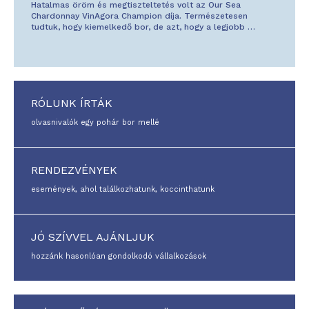
Hatalmas öröm és megtiszteltetés volt az Our Sea
Chardonnay VinAgora Champion díja. Természetesen
tudtuk, hogy kiemelkedő bor, de azt, hogy a legjobb
…
RÓLUNK ÍRTÁK
olvasnivalók egy pohár bor mellé
RENDEZVÉNYEK
események, ahol találkozhatunk, koccinthatunk
JÓ SZÍVVEL AJÁNLJUK
hozzánk hasonlóan gondolkodó vállalkozások