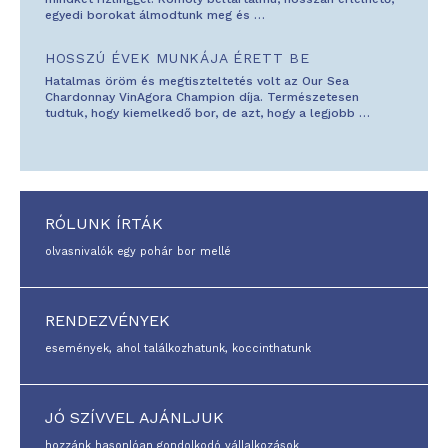
egyedi borokat álmodtunk meg és
…
HOSSZÚ ÉVEK MUNKÁJA ÉRETT BE
Hatalmas öröm és megtiszteltetés volt az Our Sea
Chardonnay VinAgora Champion díja. Természetesen
tudtuk, hogy kiemelkedő bor, de azt, hogy a legjobb
…
RÓLUNK ÍRTÁK
olvasnivalók egy pohár bor mellé
RENDEZVÉNYEK
események, ahol találkozhatunk, koccinthatunk
JÓ SZÍVVEL AJÁNLJUK
hozzánk hasonlóan gondolkodó vállalkozások