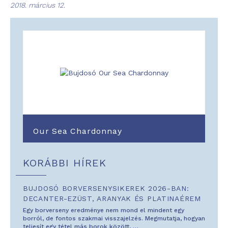
2018. március 12.
Our Sea Chardonnay
KORÁBBI HÍREK
BUJDOSÓ BORVERSENYSIKEREK 2026-BAN:
DECANTER-EZÜST, ARANYAK ÉS PLATINAÉREM
Egy borverseny eredménye nem mond el mindent egy
borról, de fontos szakmai visszajelzés. Megmutatja, hogyan
teljesít egy tétel más borok között,
…