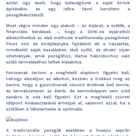
aztán úgy esett, hogy belevágtunk a saját birtok
építésébe, és egy időre távol kerültem a
pezsgőkészítéstől.
Most végre minden úgy alakult – az évjárat, a szőlők, a
financiális kérdések –, hogy a 2016-os évjáratból
elkészíthettük az első méthode traditionnelle pezsgőnket.
Pinot noir és királyleányka fajtákból áll a házasítás,
mindkettő saját kezelésben lévő szőlő, és direkt olyan
ültetvények, amik pezsgőhöz, illetve habzóborhoz való
szőlő termeléséhez lettek kialakítva.
Fontosnak tartom a megfelelő alapbort: figyelni kell,
nehogy elszálljon az alkohol, közben a trükkös meg az
benne, hogy a gyümölcsnek viszont érettnek kell lennie,
és természetesen az élénk, de semmiképpen sem zöld
savakra is oda kell figyelni. Ezt a megfelelő szüreti
időpont kiválasztásával érhetjük el, valamint azzal, ha a
szőlőben a tőketerhelés is optimális.
A tradicionális pezsgők esetében a hosszú seprőn