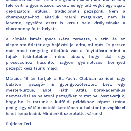
felerősíti a gyümölcsös ízeket, és így lett végül egy saját,
dél-balatoni stílusú, tradicionális pezsgőnk. Nem a
champagne-hoz akarjuk mérni magunkat, nem is
lehetne, egyelőre ezért is került bele királyleányka a
chardonnay fajta helyett.
A címkét ismét Ipacs Géza tervezte, a szín és az
alapminta ötletét egy hajózási jel adta, mi más. És persze
már most rengeteg ötletünk van a folytatásra mind a
fajták tekintetében, mind abban, hogy akár egy
proseccóhoz hasonló, nagyon gyümölcsös, könnyed
pezsgőt készítsünk majd.
Március 16-án tartjuk a BL Yacht Clubban az idei
nagy
balatoni pezsgő- & gyöngyözőtesztet
. Lesz egy
mesterkurzus, ahol Fiáth Attila borakadémikus
nemzetközi és balatoni pezsgőket mutat be, összevetjük,
hogy hol is tartunk a külföldi példákhoz képest. Utána
pedig egy sétálókóstoló keretében a balatoni pezsgőkkel
lehet ismerkedni. Mindenkit szeretettel várunk!
Bujdosó Feri