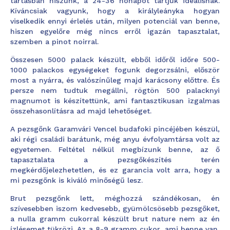
tartásban hiszünk, a 24-36 hónapot tartjuk ideálisnak.
Kíváncsiak vagyunk, hogy a királyleányka hogyan
viselkedik ennyi érlelés után, milyen potenciál van benne,
hiszen egyelőre még nincs erről igazán tapasztalat,
szemben a pinot noirral.
Összesen 5000 palack készült, ebből időről időre 500-
1000 palackos egységeket fogunk degorzsálni, először
most a nyárra, és valószínűleg majd karácsony előttre. És
persze nem tudtuk megállni, rögtön 500 palacknyi
magnumot is készítettünk, ami fantasztikusan izgalmas
összehasonlításra ad majd lehetőséget.
A pezsgőnk Garamvári Vencel budafoki pincéjében készül,
aki régi családi barátunk, még anyu évfolyamtársa volt az
egyetemen. Feltétel nélkül megbízunk benne, az ő
tapasztalata a pezsgőkészítés terén
megkérdőjelezhetetlen, és ez garancia volt arra, hogy a
mi pezsgőnk is kiváló minőségű lesz.
Brut pezsgőnk lett, méghozzá szándékosan, én
szívesebben iszom kedvesebb, gyümölcsösebb pezsgőket,
a nulla gramm cukorral készült brut nature nem az én
ízlésemet tükrözi. Az a 8-9 gramm cukor, ami benne van,