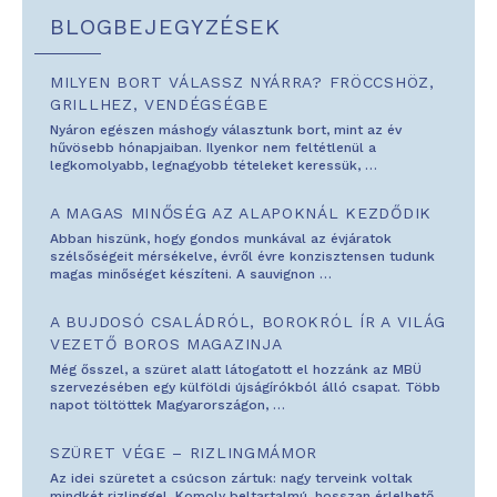
BLOGBEJEGYZÉSEK
MILYEN BORT VÁLASSZ NYÁRRA? FRÖCCSHÖZ,
GRILLHEZ, VENDÉGSÉGBE
Nyáron egészen máshogy választunk bort, mint az év
hűvösebb hónapjaiban. Ilyenkor nem feltétlenül a
legkomolyabb, legnagyobb tételeket keressük,
…
A MAGAS MINŐSÉG AZ ALAPOKNÁL KEZDŐDIK
Abban hiszünk, hogy gondos munkával az évjáratok
szélsőségeit mérsékelve, évről évre konzisztensen tudunk
magas minőséget készíteni. A sauvignon
…
A BUJDOSÓ CSALÁDRÓL, BOROKRÓL ÍR A VILÁG
VEZETŐ BOROS MAGAZINJA
Még ősszel, a szüret alatt látogatott el hozzánk az MBÜ
szervezésében egy külföldi újságírókból álló csapat. Több
napot töltöttek Magyarországon,
…
SZÜRET VÉGE – RIZLINGMÁMOR
Az idei szüretet a csúcson zártuk: nagy terveink voltak
mindkét rizlinggel. Komoly beltartalmú, hosszan érlelhető,