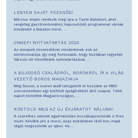
LEGYEN SAJÁT PEZSGŐD!
Március elején rendezik meg újra a Taste Balatont, ahol
rengeteg gasztronómiához kapcsolódó programmal várnak
mindenkit a Balaton körül.
…
ÜNNEPI NYITVATARTÁS 2025
Az ünnepek közeledtével mindenkinek sok az
elintéznivalója, így még fontosabb, hogy tisztában legyetek
Várszói úti Vinotékánk nyitvatartásával.
…
A BUJDOSÓ CSALÁDRÓL, BOROKRÓL ÍR A VILÁG
VEZETŐ BOROS MAGAZINJA
Még ősszel, a szüret alatt látogatott el hozzánk az MBÜ
szervezésében egy külföldi újságírókból álló csapat. Több
napot töltöttek Magyarországon,
…
KÓSTOLD MEG AZ ÚJ ÉVJÁRATOT NÁLUNK!
A szürethez nekünk egyértelműen hozzákapcsolódik a friss
must. Később jön a murci, azaz erjedésben lévő bor, majd
végül megszületik az újbor. Ha
…