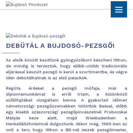
DEBÜTÁL A BUJDOSÓ-PEZSGŐ!
Az elsők között kezdtünk gyöngyözőbort készíteni itthon,
de mindig is terveztük, hogy előbb-utóbb tradicionális
eljárással készült pezsgő is kerül a szortimentbe, és végre
idén debütálhatnak is az első palackok.
Régóta érdekel a pezsgő műfaja, már a
diplomamunkámat is erről írtam, a különböző
szőlőfajtákat vizsgáltam benne. A gyakorlati időmet
németországi pezsgőüzemekben töltöttük Beával, előbb
egy kisebb szászországi pezsgőpincészetnél Probocskai
Mátyás keze alatt, majd Wiesbadenben a
Henkell&Söhnleinnál dolgoztunk. Akkor még, 1989-ben az
volt a terv, hogy itthon a BB-nél leszek pezsgőmester,