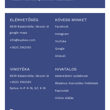
ELÉRHETŐSÉG
KÖVESS MINKET
8638 Balatonlelle, Várszói út
Facebook
google maps
Instagram
info@bujdoso.com
YouTube
+3620 2162093
Google
Hírlevél
VINOTÉKA
HIVATALOS
8638 Balatonlelle, Várszói út
Adatvédelmi nyilatkozat
+3620 2162093
Általános Szerződési Feltételek
Nyitva: H–P: 8-16, SZ: 9-16
Kapcsolat
Online elállás