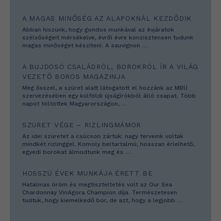
A MAGAS MINŐSÉG AZ ALAPOKNÁL KEZDŐDIK
Abban hiszünk, hogy gondos munkával az évjáratok
szélsőségeit mérsékelve, évről évre konzisztensen tudunk
magas minőséget készíteni. A sauvignon
…
A BUJDOSÓ CSALÁDRÓL, BOROKRÓL ÍR A VILÁG
VEZETŐ BOROS MAGAZINJA
Még ősszel, a szüret alatt látogatott el hozzánk az MBÜ
szervezésében egy külföldi újságírókból álló csapat. Több
napot töltöttek Magyarországon,
…
SZÜRET VÉGE – RIZLINGMÁMOR
Az idei szüretet a csúcson zártuk: nagy terveink voltak
mindkét rizlinggel. Komoly beltartalmú, hosszan érlelhető,
egyedi borokat álmodtunk meg és
…
HOSSZÚ ÉVEK MUNKÁJA ÉRETT BE
Hatalmas öröm és megtiszteltetés volt az Our Sea
Chardonnay VinAgora Champion díja. Természetesen
tudtuk, hogy kiemelkedő bor, de azt, hogy a legjobb
…