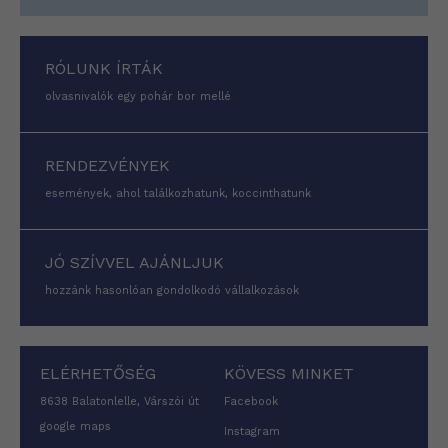
RÓLUNK ÍRTÁK
olvasnivalók egy pohár bor mellé
RENDEZVÉNYEK
események, ahol találkozhatunk, koccinthatunk
JÓ SZÍVVEL AJÁNLJUK
hozzánk hasonlóan gondolkodó vállalkozások
ELÉRHETŐSÉG
KÖVESS MINKET
8638 Balatonlelle, Várszói út
Facebook
google maps
Instagram