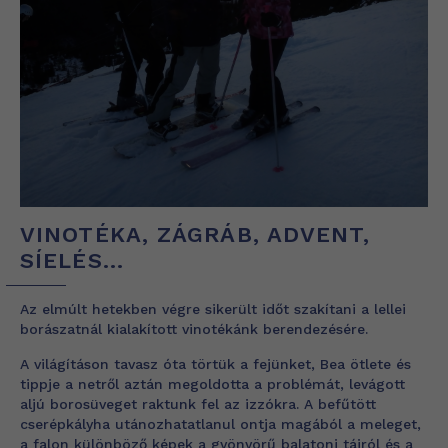
VINOTÉKA, ZÁGRÁB, ADVENT,
SÍELÉS…
Az elmúlt hetekben végre sikerült időt szakítani a lellei
borászatnál kialakított vinotékánk berendezésére.
A világításon tavasz óta törtük a fejünket, Bea ötlete és
tippje a netről aztán megoldotta a problémát, levágott
aljú borosüveget raktunk fel az izzókra. A befűtött
cserépkályha utánozhatatlanul ontja magából a meleget,
a falon különböző képek a gyönyörű balatoni tájról és a