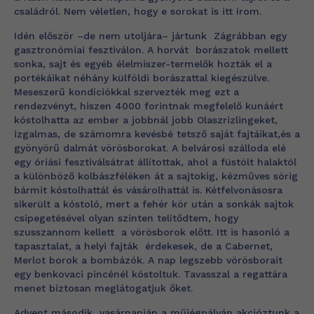
családról. Nem véletlen, hogy e sorokat is itt írom.
Idén először –de nem utoljára– jártunk Zágrábban egy
gasztronómiai fesztiválon. A horvát borászatok mellett
sonka, sajt és egyéb élelmiszer-termelők hozták el a
portékáikat néhány külföldi borászattal kiegészülve.
Meseszerű kondíciókkal szervezték meg ezt a
rendezvényt, hiszen 4000 forintnak megfelelő kunáért
kóstolhatta az ember a jobbnál jobb Olaszrizlingeket,
izgalmas, de számomra kevésbé tetsző saját fajtáikat,és a
gyönyörű dalmát vörösborokat. A belvárosi szálloda elé
egy óriási fesztiválsátrat állítottak, ahol a füstölt halaktól
a különböző kolbászféléken át a sajtokig, kézműves sörig
bármit kóstolhattál és vásárolhattál is. Kétfelvonásosra
sikerült a kóstoló, mert a fehér kör után a sonkák sajtok
csipegetésével olyan szinten telítődtem, hogy
szusszannom kellett a vörösborok előtt. Itt is hasonló a
tapasztalat, a helyi fajták érdekesek, de a Cabernet,
Merlot borok a bombázók. A nap legszebb vörösborait
egy benkovaci pincénél kóstoltuk. Tavasszal a regattára
menet biztosan meglátogatjuk őket.
Advent második vasárnapján a műjégpályán akcióztunk a