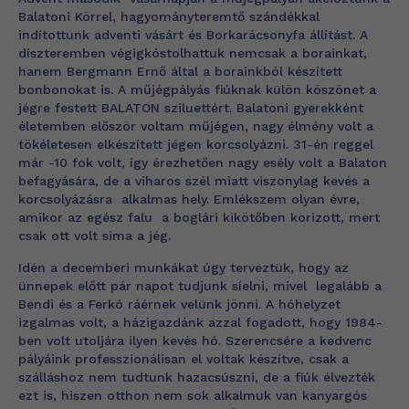
Balatoni Körrel, hagyományteremtő szándékkal
indítottunk adventi vásárt és Borkarácsonyfa állítást. A
díszteremben végigkóstolhattuk nemcsak a borainkat,
hanem Bergmann Ernő által a borainkból készített
bonbonokat is. A műjégpályás fiúknak külön köszönet a
jégre festett BALATON sziluettért. Balatoni gyerekként
életemben először voltam műjégen, nagy élmény volt a
tökéletesen elkészített jégen korcsolyázni. 31-én reggel
már -10 fok volt, így érezhetően nagy esély volt a Balaton
befagyására, de a viharos szél miatt viszonylag kevés a
korcsolyázásra alkalmas hely. Emlékszem olyan évre,
amikor az egész falu a boglári kikötőben korizott, mert
csak ott volt sima a jég.
Idén a decemberi munkákat úgy terveztük, hogy az
ünnepek előtt pár napot tudjunk síelni, mivel legalább a
Bendi és a Ferkó ráérnek velünk jönni. A hóhelyzet
izgalmas volt, a házigazdánk azzal fogadott, hogy 1984-
ben volt utoljára ilyen kevés hó. Szerencsére a kedvenc
pályáink professzionálisan el voltak készítve, csak a
szálláshoz nem tudtunk hazacsúszni, de a fiúk élvezték
ezt is, hiszen otthon nem sok alkalmuk van kanyargós