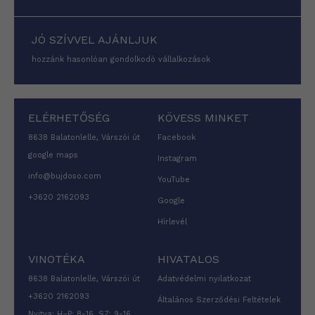
JÓ SZÍVVEL AJÁNLJUK
hozzánk hasonlóan gondolkodó vállalkozások
ELÉRHETŐSÉG
KÖVESS MINKET
8638 Balatonlelle, Várszói út
Facebook
google maps
Instagram
info@bujdoso.com
YouTube
+3620 2162093
Google
Hírlevél
VINOTÉKA
HIVATALOS
8638 Balatonlelle, Várszói út
Adatvédelmi nyilatkozat
+3620 2162093
Általános Szerződési Feltételek
Nyitva: H–P: 8-16, SZ: 9-16