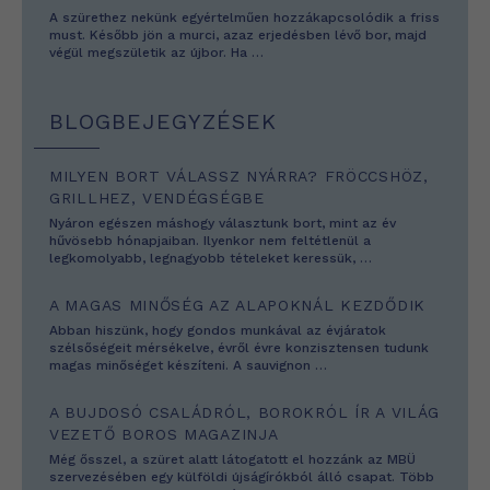
A szürethez nekünk egyértelműen hozzákapcsolódik a friss
must. Később jön a murci, azaz erjedésben lévő bor, majd
végül megszületik az újbor. Ha
…
BLOGBEJEGYZÉSEK
MILYEN BORT VÁLASSZ NYÁRRA? FRÖCCSHÖZ,
GRILLHEZ, VENDÉGSÉGBE
Nyáron egészen máshogy választunk bort, mint az év
hűvösebb hónapjaiban. Ilyenkor nem feltétlenül a
legkomolyabb, legnagyobb tételeket keressük,
…
A MAGAS MINŐSÉG AZ ALAPOKNÁL KEZDŐDIK
Abban hiszünk, hogy gondos munkával az évjáratok
szélsőségeit mérsékelve, évről évre konzisztensen tudunk
magas minőséget készíteni. A sauvignon
…
A BUJDOSÓ CSALÁDRÓL, BOROKRÓL ÍR A VILÁG
VEZETŐ BOROS MAGAZINJA
Még ősszel, a szüret alatt látogatott el hozzánk az MBÜ
szervezésében egy külföldi újságírókból álló csapat. Több