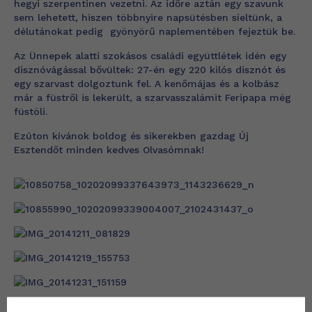
hegyi szerpentinen vezetni. Az időre aztán egy szavunk
sem lehetett, hiszen többnyire napsütésben síeltünk, a
délutánokat pedig gyönyörű naplementében fejeztük be.
Az Ünnepek alatti szokásos családi együttlétek idén egy
disznóvágással bővültek: 27-én egy 220 kilós disznót és
egy szarvast dolgoztunk fel. A kenőmájas és a kolbász
már a füstről is lekerült, a szarvasszalámit Feripapa még
füstöli.
Ezúton kívánok boldog és sikerekben gazdag Új
Esztendőt minden kedves Olvasómnak!