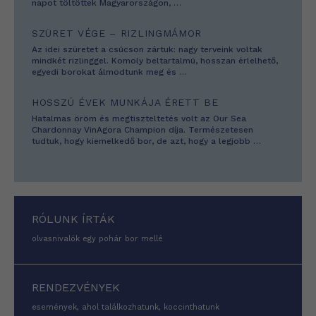
napot töltöttek Magyarországon,
…
SZÜRET VÉGE – RIZLINGMÁMOR
Az idei szüretet a csúcson zártuk: nagy terveink voltak
mindkét rizlinggel. Komoly beltartalmú, hosszan érlelhető,
egyedi borokat álmodtunk meg és
…
HOSSZÚ ÉVEK MUNKÁJA ÉRETT BE
Hatalmas öröm és megtiszteltetés volt az Our Sea
Chardonnay VinAgora Champion díja. Természetesen
tudtuk, hogy kiemelkedő bor, de azt, hogy a legjobb
…
RÓLUNK ÍRTÁK
olvasnivalók egy pohár bor mellé
RENDEZVÉNYEK
események, ahol találkozhatunk, koccinthatunk