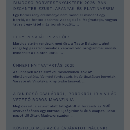
BUJDOSÓ BORVERSENYSIKEREK 2026-BAN:
DECANTER-EZÜST, ARANYAK ÉS PLATINAÉREM
Egy borverseny eredménye nem mond el mindent egy
borról, de fontos szakmai visszajelzés. Megmutatja, hogyan
teljesít egy tétel más borok között,
…
LEGYEN SAJÁT PEZSGŐD!
Március elején rendezik meg újra a Taste Balatont, ahol
rengeteg gasztronómiához kapcsolódó programmal várnak
mindenkit a Balaton körül.
…
ÜNNEPI NYITVATARTÁS 2025
Az ünnepek közeledtével mindenkinek sok az
elintéznivalója, így még fontosabb, hogy tisztában legyetek
Várszói úti Vinotékánk nyitvatartásával.
…
A BUJDOSÓ CSALÁDRÓL, BOROKRÓL ÍR A VILÁG
VEZETŐ BOROS MAGAZINJA
Még ősszel, a szüret alatt látogatott el hozzánk az MBÜ
szervezésében egy külföldi újságírókból álló csapat. Több
napot töltöttek Magyarországon,
…
KÓSTOLD MEG AZ ÚJ ÉVJÁRATOT NÁLUNK!