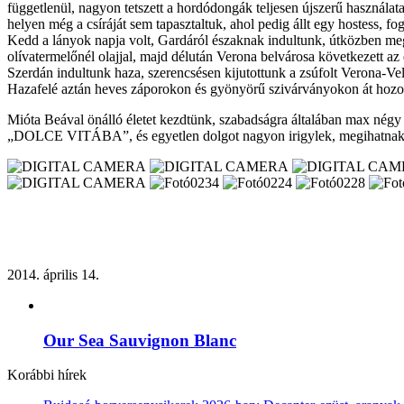
függetlenül, nagyon tetszett a hordódongák teljesen újszerű használata
helyen még a csíráját sem tapasztaltuk, ahol pedig állt egy hostess, f
Kedd a lányok napja volt, Gardáról északnak indultunk, útközben megá
olívatermelőnél olajjal, majd délután Verona belvárosa következett az 
Szerdán indultunk haza, szerencsésen kijutottunk a zsúfolt Verona-Vel
Hazafelé aztán heves záporokon és gyönyörű szivárványokon át hozot
Mióta Beával önálló életet kezdtünk, szabadságra általában max négy n
„DOLCE VITÁBA”, és egyetlen dolgot nagyon irigylek, megihatnak ú
2014. április 14.
Our Sea Sauvignon Blanc
Korábbi hírek