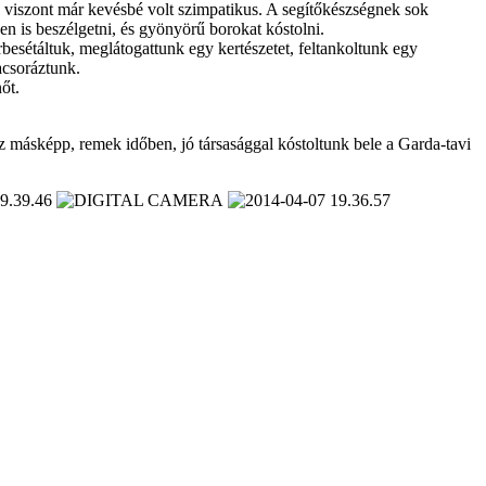
ása viszont már kevésbé volt szimpatikus. A segítőkészségnek sok
en is beszélgetni, és gyönyörű borokat kóstolni.
esétáltuk, meglátogattunk egy kertészetet, feltankoltunk egy
acsoráztunk.
őt.
ez másképp, remek időben, jó társasággal kóstoltunk bele a Garda-tavi