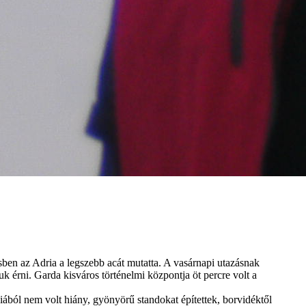
sben az Adria a legszebb acát mutatta. A vasárnapi utazásnak
k érni. Garda kisváros történelmi központja öt percre volt a
ciából nem volt hiány, gyönyörű standokat építettek, borvidéktől