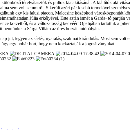
 különböző térelválasztók és pultok kialakításánál. A kiállítók aktivit
ogalma sem volt semmiről. Sikerült azért pár kisebb termelővel személyes
lltunk egy kis falusi piacon, Malcesine középkori városközpontját körb
elmaradhatatlan Júlia erkélyével. Este aztán ismét a Garda- tó partján v
ence körzetből, és a változatosság kedvéért Opatijában tartottuk a pihen
t bennünket a Sárga Villám az üres horvát autópályán.
ap jut, legyen az síelés, nyaralás, szakmai kirándulás. Most sem volt 
gy egy pohár bort, hogy nem kockáztatják a jogosítványukat.