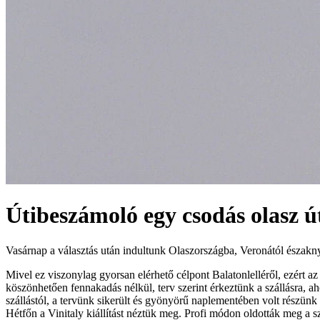
Útibeszámoló egy csodás olasz ú
Vasárnap a választás után indultunk Olaszországba, Veronától északn
Mivel ez viszonylag gyorsan elérhető célpont Balatonlelléről, ezért a
köszönhetően fennakadás nélkül, terv szerint érkeztünk a szállásra, a
szállástól, a tervünk sikerült és gyönyörű naplementében volt részünk
Hétfőn a Vinitaly kiállítást néztük meg. Profi módon oldották meg a s