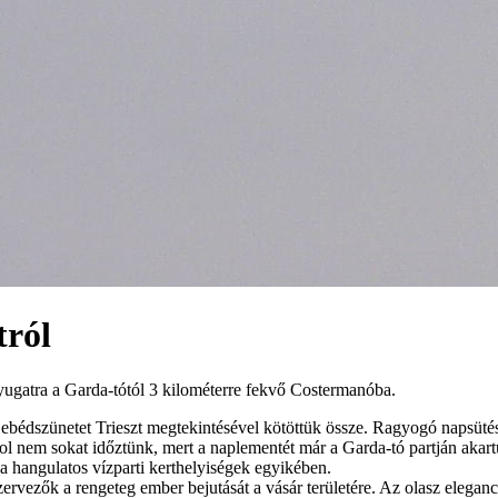
tról
yugatra a Garda-tótól 3 kilométerre fekvő Costermanóba.
z ebédszünetet Trieszt megtekintésével kötöttük össze. Ragyogó napsüté
hol nem sokat időztünk, mert a naplementét már a Garda-tó partján akartu
 a hangulatos vízparti kerthelyiségek egyikében.
zervezők a rengeteg ember bejutását a vásár területére. Az olasz elegan