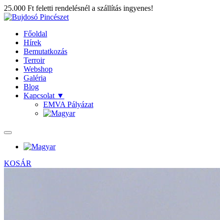
25.000 Ft feletti rendelésnél a szállítás ingyenes!
Főoldal
Hírek
Bemutatkozás
Terroir
Webshop
Galéria
Blog
Kapcsolat
▼
EMVA Pályázat
KOSÁR