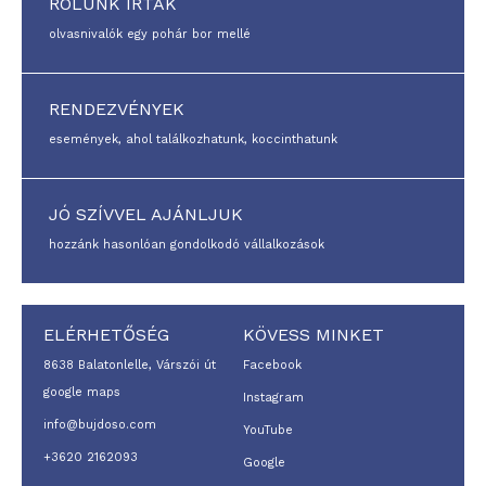
RÓLUNK ÍRTÁK
olvasnivalók egy pohár bor mellé
RENDEZVÉNYEK
események, ahol találkozhatunk, koccinthatunk
JÓ SZÍVVEL AJÁNLJUK
hozzánk hasonlóan gondolkodó vállalkozások
ELÉRHETŐSÉG
KÖVESS MINKET
8638 Balatonlelle, Várszói út
Facebook
google maps
Instagram
info@bujdoso.com
YouTube
+3620 2162093
Google