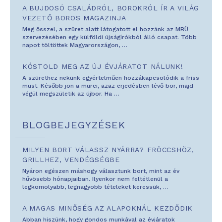
A BUJDOSÓ CSALÁDRÓL, BOROKRÓL ÍR A VILÁG
VEZETŐ BOROS MAGAZINJA
Még ősszel, a szüret alatt látogatott el hozzánk az MBÜ
szervezésében egy külföldi újságírókból álló csapat. Több
napot töltöttek Magyarországon,
…
KÓSTOLD MEG AZ ÚJ ÉVJÁRATOT NÁLUNK!
A szürethez nekünk egyértelműen hozzákapcsolódik a friss
must. Később jön a murci, azaz erjedésben lévő bor, majd
végül megszületik az újbor. Ha
…
BLOGBEJEGYZÉSEK
MILYEN BORT VÁLASSZ NYÁRRA? FRÖCCSHÖZ,
GRILLHEZ, VENDÉGSÉGBE
Nyáron egészen máshogy választunk bort, mint az év
hűvösebb hónapjaiban. Ilyenkor nem feltétlenül a
legkomolyabb, legnagyobb tételeket keressük,
…
A MAGAS MINŐSÉG AZ ALAPOKNÁL KEZDŐDIK
Abban hiszünk, hogy gondos munkával az évjáratok