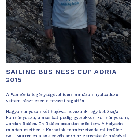
SAILING BUSINESS CUP ADRIA
2015
A Pannónia legénységével idén immáron nyolcadszor
vettem részt ezen a tavaszi regattán.
Hagyományosan két hajóval nevezünk, egyiket Zsiga
kormányozza, a másikat pedig gyerekkori kormányosom,
Jordán Balázs. Én Balázs csapatát erősítem. A helyszín
minden esetben a Kornátok természetvédelmi terület:
Sali, Murter és a sok egyéb apró szigetecske érintésével.