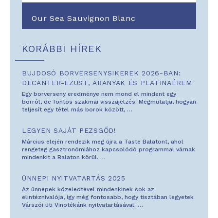
Our Sea Sauvignon Blanc
KORÁBBI HÍREK
BUJDOSÓ BORVERSENYSIKEREK 2026-BAN:
DECANTER-EZÜST, ARANYAK ÉS PLATINAÉREM
Egy borverseny eredménye nem mond el mindent egy
borról, de fontos szakmai visszajelzés. Megmutatja, hogyan
teljesít egy tétel más borok között,
…
LEGYEN SAJÁT PEZSGŐD!
Március elején rendezik meg újra a Taste Balatont, ahol
rengeteg gasztronómiához kapcsolódó programmal várnak
mindenkit a Balaton körül.
…
ÜNNEPI NYITVATARTÁS 2025
Az ünnepek közeledtével mindenkinek sok az
elintéznivalója, így még fontosabb, hogy tisztában legyetek
Várszói úti Vinotékánk nyitvatartásával.
…