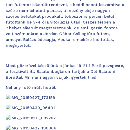
Hat futamot sikerült rendezni, a keddi napot leszámítva a
szélre nem lehetett panasz, a mezőny eleje nagyon
szoros befutókat produkált, többször is percen belül
futottunk be 3-4 óra vitorlázás után. Összesítésben a
2.helyet sikerült megszereznünk, de ami igazán fontos
volt számunkra: a Jordán Gábor Csillagtúra futam,
amelyet Balázs édesapja, Apuka emlékére indítottak,
megnyertük.
Most gőzerővel készülünk a június 19-21-i Parti pezsgésre,
a fesztivált itt, Balatonbogláron tartjuk a Dél-Balatoni
Borúttal. Mi már nagyon várjuk, gyertek ti is!
Néhány fotó múlt hétről: