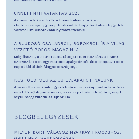
ÜNNEPI NYITVATARTÁS 2025
Az ünnepek közeledtével mindenkinek sok az
elintéznivalója, így még fontosabb, hogy tisztában legyetek
Várszói úti Vinotékánk nyitvatartásával.
…
A BUJDOSÓ CSALÁDRÓL, BOROKRÓL ÍR A VILÁG
VEZETŐ BOROS MAGAZINJA
Még ősszel, a szüret alatt látogatott el hozzánk az MBÜ
szervezésében egy külföldi újságírókból álló csapat. Több
napot töltöttek Magyarországon,
…
KÓSTOLD MEG AZ ÚJ ÉVJÁRATOT NÁLUNK!
A szürethez nekünk egyértelműen hozzákapcsolódik a friss
must. Később jön a murci, azaz erjedésben lévő bor, majd
végül megszületik az újbor. Ha
…
BLOGBEJEGYZÉSEK
MILYEN BORT VÁLASSZ NYÁRRA? FRÖCCSHÖZ,
GRILLHEZ, VENDÉGSÉGBE