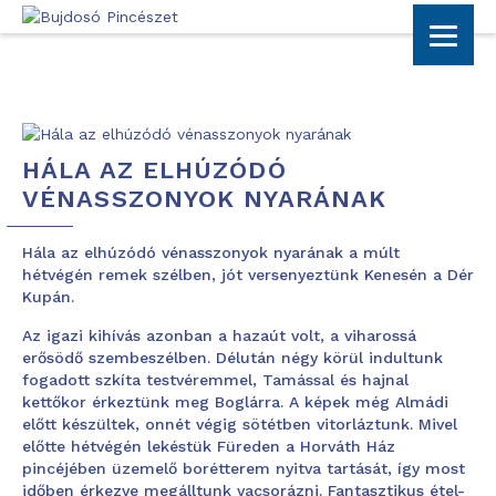
HÁLA AZ ELHÚZÓDÓ
VÉNASSZONYOK NYARÁNAK
Hála az elhúzódó vénasszonyok nyarának a múlt
hétvégén remek szélben, jót versenyeztünk Kenesén a Dér
Kupán.
Az igazi kihívás azonban a hazaút volt, a viharossá
erősödő szembeszélben. Délután négy körül indultunk
fogadott szkíta testvéremmel, Tamással és hajnal
kettőkor érkeztünk meg Boglárra. A képek még Almádi
előtt készültek, onnét végig sötétben vitorláztunk. Mivel
előtte hétvégén lekéstük Füreden a Horváth Ház
pincéjében üzemelő borétterem nyitva tartását, így most
időben érkezve megálltunk vacsorázni. Fantasztikus étel-