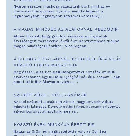
Nyáron egészen máshogy választunk bort, mint az év
hűvösebb hónapjaiban. Ilyenkor nem feltétlenül a
legkomolyabb, legnagyobb tételeket keressük,
…
A MAGAS MINŐSÉG AZ ALAPOKNÁL KEZDŐDIK
Abban hiszünk, hogy gondos munkával az évjáratok
szélsőségeit mérsékelve, évről évre konzisztensen tudunk
magas minőséget készíteni. A sauvignon
…
A BUJDOSÓ CSALÁDRÓL, BOROKRÓL ÍR A VILÁG
VEZETŐ BOROS MAGAZINJA
Még ősszel, a szüret alatt látogatott el hozzánk az MBÜ
szervezésében egy külföldi újságírókból álló csapat. Több
napot töltöttek Magyarországon,
…
SZÜRET VÉGE – RIZLINGMÁMOR
Az idei szüretet a csúcson zártuk: nagy terveink voltak
mindkét rizlinggel. Komoly beltartalmú, hosszan érlelhető,
egyedi borokat álmodtunk meg és
…
HOSSZÚ ÉVEK MUNKÁJA ÉRETT BE
Hatalmas öröm és megtiszteltetés volt az Our Sea