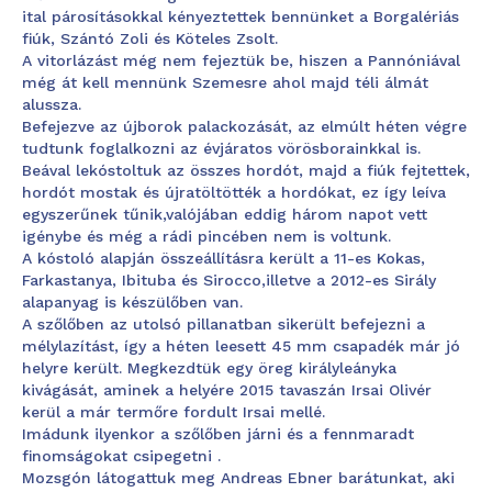
ital párosításokkal kényeztettek bennünket a Borgalériás
fiúk, Szántó Zoli és Köteles Zsolt.
A vitorlázást még nem fejeztük be, hiszen a Pannóniával
még át kell mennünk Szemesre ahol majd téli álmát
alussza.
Befejezve az újborok palackozását, az elmúlt héten végre
tudtunk foglalkozni az évjáratos vörösborainkkal is.
Beával lekóstoltuk az összes hordót, majd a fiúk fejtettek,
hordót mostak és újratöltötték a hordókat, ez így leíva
egyszerűnek tűnik,valójában eddig három napot vett
igénybe és még a rádi pincében nem is voltunk.
A kóstoló alapján összeállításra került a 11-es Kokas,
Farkastanya, Ibituba és Sirocco,illetve a 2012-es Sirály
alapanyag is készülőben van.
A szőlőben az utolsó pillanatban sikerült befejezni a
mélylazítást, így a héten leesett 45 mm csapadék már jó
helyre került. Megkezdtük egy öreg királyleányka
kivágását, aminek a helyére 2015 tavaszán Irsai Olivér
kerül a már termőre fordult Irsai mellé.
Imádunk ilyenkor a szőlőben járni és a fennmaradt
finomságokat csipegetni .
Mozsgón látogattuk meg Andreas Ebner barátunkat, aki