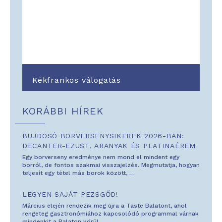
Kékfrankos válogatás
KORÁBBI HÍREK
BUJDOSÓ BORVERSENYSIKEREK 2026-BAN:
DECANTER-EZÜST, ARANYAK ÉS PLATINAÉREM
Egy borverseny eredménye nem mond el mindent egy
borról, de fontos szakmai visszajelzés. Megmutatja, hogyan
teljesít egy tétel más borok között,
…
LEGYEN SAJÁT PEZSGŐD!
Március elején rendezik meg újra a Taste Balatont, ahol
rengeteg gasztronómiához kapcsolódó programmal várnak
mindenkit a Balaton körül.
…