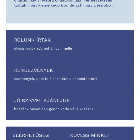
Chardonnay VinAgora Champion díja. Természetesen
tudtuk, hogy kiemelkedő bor, de azt, hogy a legjobb
…
RÓLUNK ÍRTÁK
olvasnivalók egy pohár bor mellé
RENDEZVÉNYEK
események, ahol találkozhatunk, koccinthatunk
JÓ SZÍVVEL AJÁNLJUK
hozzánk hasonlóan gondolkodó vállalkozások
ELÉRHETŐSÉG
KÖVESS MINKET