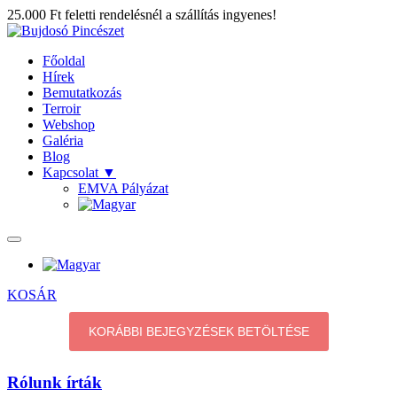
25.000 Ft feletti rendelésnél a szállítás ingyenes!
Főoldal
Hírek
Bemutatkozás
Terroir
Webshop
Galéria
Blog
Kapcsolat
▼
EMVA Pályázat
KOSÁR
KORÁBBI BEJEGYZÉSEK BETÖLTÉSE
Rólunk írták