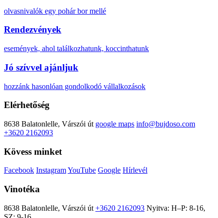
olvasnivalók egy pohár bor mellé
Rendezvények
események, ahol találkozhatunk, koccinthatunk
Jó szívvel ajánljuk
hozzánk hasonlóan gondolkodó vállalkozások
Elérhetőség
8638 Balatonlelle, Várszói út
google maps
info@bujdoso.com
+3620 2162093
Kövess minket
Facebook
Instagram
YouTube
Google
Hírlevél
Vinotéka
8638 Balatonlelle, Várszói út
+3620 2162093
Nyitva: H–P: 8-16,
SZ: 9-16