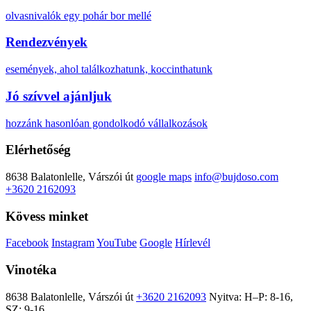
olvasnivalók egy pohár bor mellé
Rendezvények
események, ahol találkozhatunk, koccinthatunk
Jó szívvel ajánljuk
hozzánk hasonlóan gondolkodó vállalkozások
Elérhetőség
8638 Balatonlelle, Várszói út
google maps
info@bujdoso.com
+3620 2162093
Kövess minket
Facebook
Instagram
YouTube
Google
Hírlevél
Vinotéka
8638 Balatonlelle, Várszói út
+3620 2162093
Nyitva: H–P: 8-16,
SZ: 9-16