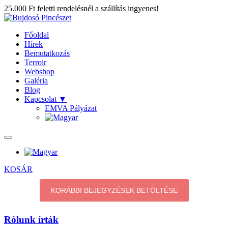
25.000 Ft feletti rendelésnél a szállítás ingyenes!
Főoldal
Hírek
Bemutatkozás
Terroir
Webshop
Galéria
Blog
Kapcsolat
▼
EMVA Pályázat
KOSÁR
KORÁBBI BEJEGYZÉSEK BETÖLTÉSE
Rólunk írták